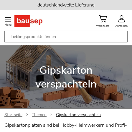
Zum
deutschlandweite Lieferung
Inhalt
springen
Menu
Warenkorb
Anmelden
Gipskarton
verspachteln
Startseite
Themen
Gipskarton verspachteln
Gipskartonplatten sind bei Hobby-Heimwerkern und Profi-