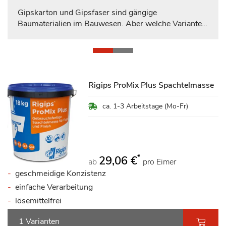
Gipskarton und Gipsfaser sind gängige
Baumaterialien im Bauwesen. Aber welche Variante
ist die richtige für IHRE Bedürfnisse? Wir
vereinfachen Ihre Entscheidungsfindung! Wir stellen
wichtige Eigenschaften gegenüber und die Übersicht
zeigt auf einen Blick, welches Material in Bezug auf
bestimmte Aspekte besser abschneidet. Auf diese
Rigips ProMix Plus Spachtelmasse
Weise können Sie rasch eine fundierte Wahl treffen.
ca. 1-3 Arbeitstage (Mo-Fr)
*
29,06 €
ab
pro Eimer
geschmeidige Konzistenz
einfache Verarbeitung
lösemittelfrei
1 Varianten