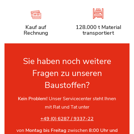
Kauf auf
128.000 t Material
Rechnung
transportiert
Sie haben noch weitere
Fragen zu unseren
Baustoffen?
Kein Problem!
Unser Servicecenter steht Ihnen
mit Rat und Tat unter
+49 (0) 6287 / 9337-22
von
Montag bis Freitag
zwischen
8:00 Uhr und