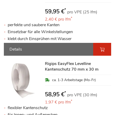
*
59,95 €
pro VPE (25 lfm)
*
2,40 €
pro lfm
perfekte und saubere Kanten
Einsetzbar für alle Winkelstellungen
klebt durch Einsprühen mit Wasser
Details
Rigips EasyFlex Levelline
Kantenschutz 70 mm x 30 m
ca. 1-3 Arbeitstage (Mo-Fr)
*
58,95 €
pro VPE (30 lfm)
*
1,97 €
pro lfm
flexibler Kantenschutz
für Innen- und Außenecken