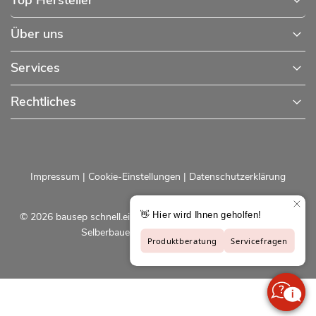
Top Hersteller
Über uns
Services
Rechtliches
Impressum
|
Cookie-Einstellungen
|
Datenschutzerklärung
© 2026 bausep schnell.einfach.preiswert - Baustoffe online für
Selberbauer und Profis |
bausep.de