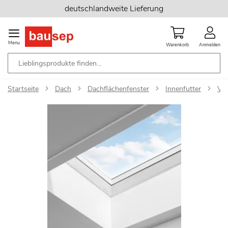
Zum
deutschlandweite Lieferung
Inhalt
springen
Menu
Warenkorb
Anmelden
Startseite
Dach
Dachflächenfenster
Innenfutter
Vel
Zum
Ende
der
Bildgalerie
springen