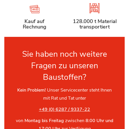
Kauf auf
128.000 t Material
Rechnung
transportiert
Sie haben noch weitere
Fragen zu unseren
Baustoffen?
Kein Problem!
Unser Servicecenter steht Ihnen
mit Rat und Tat unter
+49 (0) 6287 / 9337-22
von
Montag bis Freitag
zwischen
8:00 Uhr und
17:00 Uhr
zur Verfügung