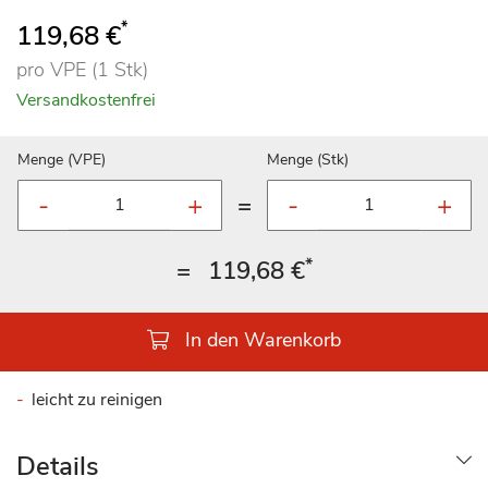
100
100
% of
*
119,68 €
pro VPE (1 Stk)
Versandkostenfrei
Menge (VPE)
Menge (Stk)
=
*
=
119,68 €
In den Warenkorb
leicht zu reinigen
Details