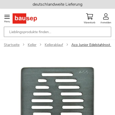
Zum
deutschlandweite Lieferung
Inhalt
springen
Menu
Warenkorb
Anmelden
Startseite
Keller
Kellerablauf
Aco Junior Edelstahlrost zu
Zum
Ende
der
Bildgalerie
springen