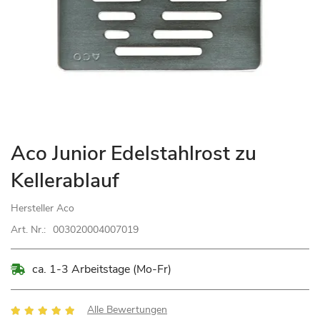
Zum
Aco Junior Edelstahlrost zu
Anfang
Kellerablauf
der
Bildgalerie
Hersteller
Aco
springen
Art. Nr.:
003020004007019
ca. 1-3 Arbeitstage (Mo-Fr)
Bewertung:
Alle Bewertungen