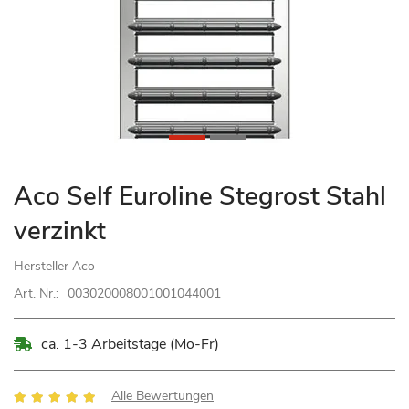
Zum
Aco Self Euroline Stegrost Stahl
Anfang
verzinkt
der
Bildgalerie
Hersteller
Aco
springen
Art. Nr.:
003020008001001044001
ca. 1-3 Arbeitstage (Mo-Fr)
Bewertung:
Alle Bewertungen