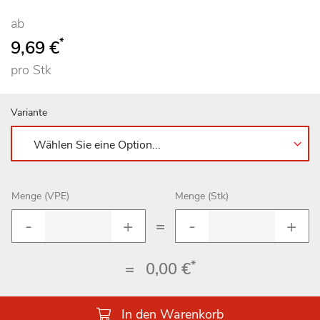
98
100
% of
ab
*
9,69 €
pro Stk
Variante
Menge (VPE)
Menge (Stk)
=
*
=
0,00 €
In den Warenkorb