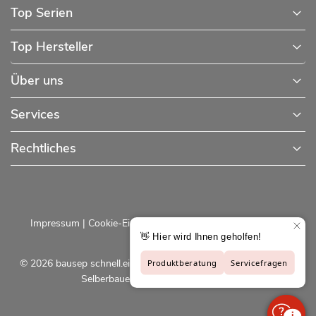
Top Serien
Top Hersteller
Über uns
Services
Rechtliches
Impressum
|
Cookie-Einstellungen
|
Datenschutzerklärung
© 2026 bausep schnell.einfach.preiswert - Baustoffe online für
Selberbauer und Profis |
bausep.de