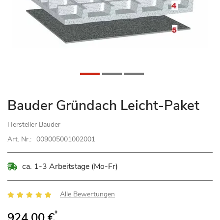
Zum
Bauder Gründach Leicht-Paket
Anfang
der
Hersteller
Bauder
Bildgalerie
Art. Nr.:
009005001002001
springen
ca. 1-3 Arbeitstage (Mo-Fr)
Bewertung:
Alle Bewertungen
97
100
% of
*
924,00 €