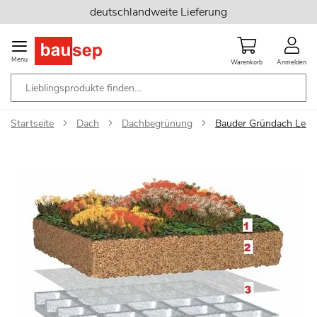
Zum
deutschlandweite Lieferung
Inhalt
springen
Menu
Warenkorb
Anmelden
Startseite
Dach
Dachbegrünung
Bauder Gründach Leich
Zum
Ende
der
Bildgalerie
springen