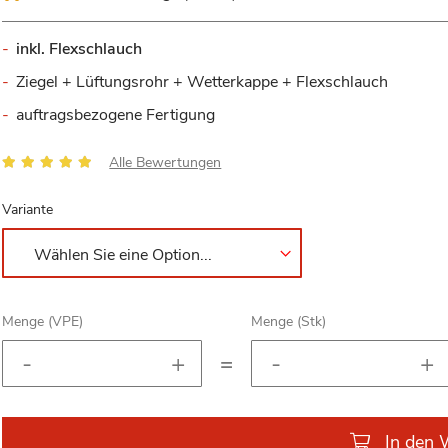
inkl. Flexschlauch
Ziegel + Lüftungsrohr + Wetterkappe + Flexschlauch
auftragsbezogene Fertigung
Bewertung:
Alle Bewertungen
100
100
% of
Variante
Menge (VPE)
Menge (Stk)
=
In den 