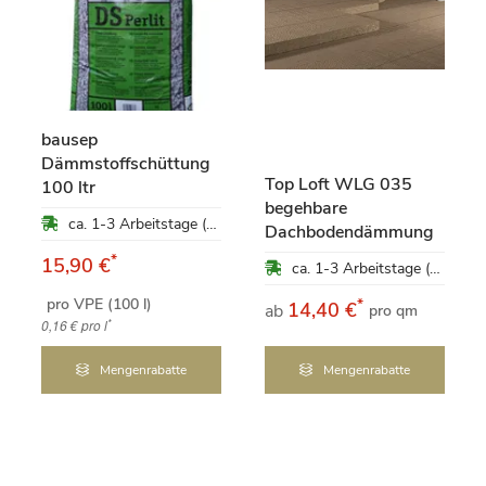
bausep
Dämmstoffschüttung
Top Loft WLG 035
100 ltr
begehbare
ca. 1-3 Arbeitstage (Mo-Fr)
Dachbodendämmung
*
15,90 €
ca. 1-3 Arbeitstage (Mo-Fr)
pro VPE (100 l)
*
14,40 €
ab
pro qm
*
0,16 €
pro l
Mengenrabatte
Mengenrabatte