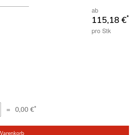
ab
*
115,18 €
pro Stk
*
=
0,00 €
Warenkorb