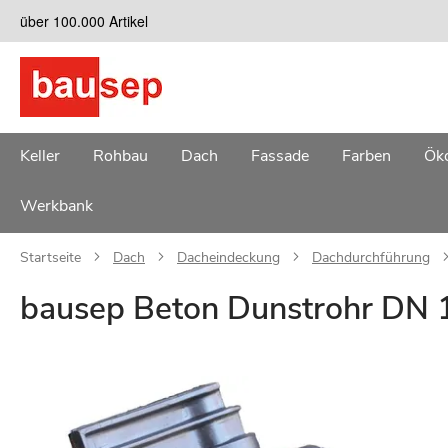
Zum
über 100.000 Artikel
Inhalt
springen
Keller
Rohbau
Dach
Fassade
Farben
Öko
Werkbank
Startseite
Dach
Dacheindeckung
Dachdurchführung
bausep Beton Dunstrohr DN 1
Zum
Ende
der