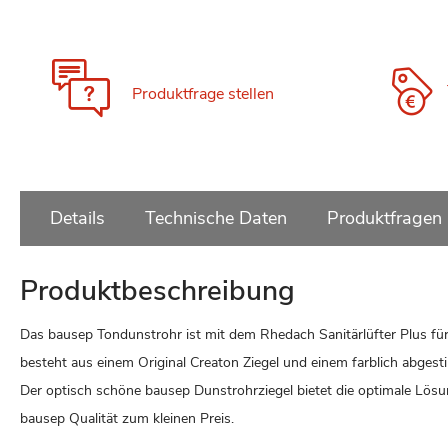
Zum
Anfang
der
Bildgalerie
Produktfrage stellen
springen
Details
Technische Daten
Produktfragen
Produktbeschreibung
Das bausep Tondunstrohr ist mit dem Rhedach Sanitärlüfter Plus f
besteht aus einem Original Creaton Ziegel und einem farblich abges
Der optisch schöne bausep Dunstrohrziegel bietet die optimale Lös
bausep Qualität zum kleinen Preis.