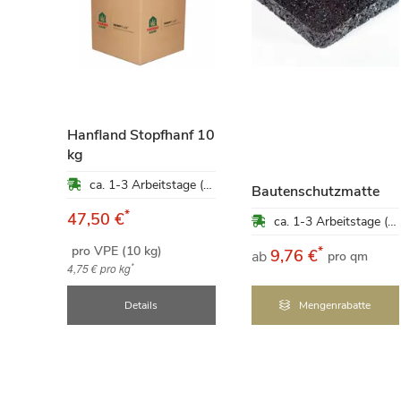
Hanfland Stopfhanf 10
kg
om
ca. 1-3 Arbeitstage (Mo-Fr)
ung
Bautenschutzmatte
*
47,50 €
ca. 1-3 Arbeitstage (Mo-Fr)
ca. 1-3 Arbeitstage (Mo-Fr)
pro VPE (10 kg)
*
9,76 €
ab
qm
pro qm
*
4,75 €
pro kg
e
Details
Mengenrabatte