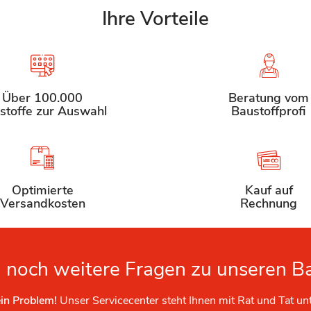
Ihre Vorteile
Über 100.000
Beratung vom
stoffe zur Auswahl
Baustoffprofi
Optimierte
Kauf auf
Versandkosten
Rechnung
 noch weitere Fragen zu unseren B
in Problem!
Unser Servicecenter steht Ihnen mit Rat und Tat un