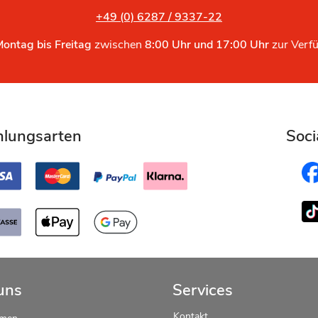
+49 (0) 6287 / 9337-22
Montag bis Freitag
zwischen
8:00 Uhr und 17:00 Uhr
zur Verf
hlungsarten
Soci
uns
Services
Kontakt