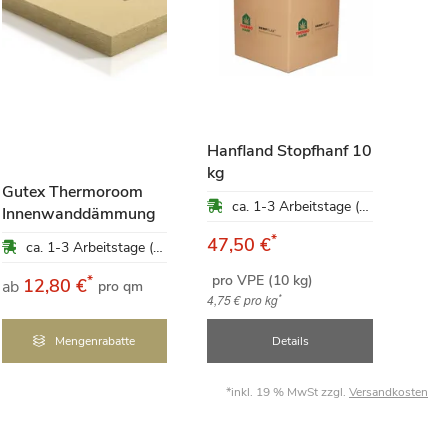
Hanfland Stopfhanf 10
kg
Gutex Thermoroom
ca. 1-3 Arbeitstage (Mo-Fr)
Innenwanddämmung
Baut
*
47,50 €
ca. 1-3 Arbeitstage (Mo-Fr)
pro VPE (10 kg)
*
12,80 €
9
ab
ab
pro qm
*
4,75 €
pro kg
Mengenrabatte
Details
*inkl. 19 % MwSt zzgl.
Versandkosten