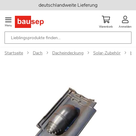
Zum
deutschlandweite Lieferung
Inhalt
springen
Menu
Warenkorb
Anmelden
Startseite
Dach
Dacheindeckung
Solar-Zubehör
ba
Zum
Ende
der
Bildgalerie
springen