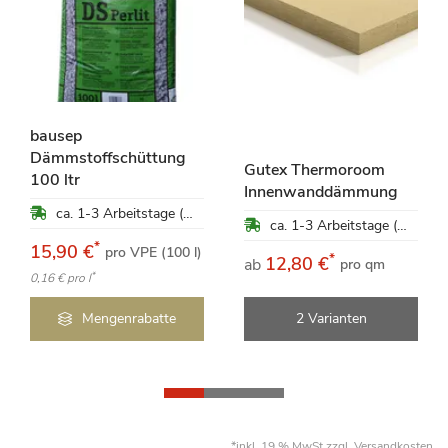
bausep
Dämmstoffschüttung
Gutex Thermoroom
100 ltr
Innenwanddämmung
ca. 1-3 Arbeitstage (Mo-Fr)
ca. 1-3 Arbeitstage (Mo-Fr)
*
15,90 €
pro VPE (100 l)
*
12,80 €
ab
pro qm
*
0,16 €
pro l
Mengenrabatte
2 Varianten
*inkl. 19 % MwSt zzgl.
Versandkosten