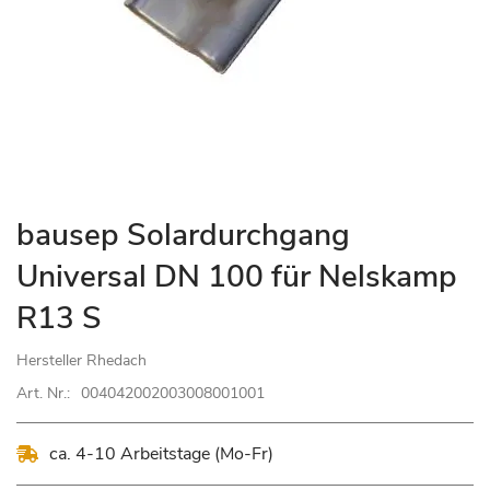
Zum
bausep Solardurchgang
Anfang
Universal DN 100 für Nelskamp
der
Bildgalerie
R13 S
springen
Hersteller
Rhedach
Art. Nr.:
004042002003008001001
ca. 4-10 Arbeitstage (Mo-Fr)