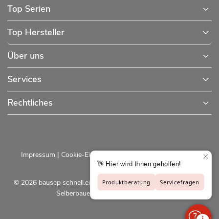
Top Serien
Top Hersteller
Über uns
Services
Rechtliches
Impressum
|
Cookie-Einstellungen
|
Datenschutzerklärung
© 2026 bausep schnell.einfach.preiswert - Baustoffe online für
Selberbauer und Profis |
bausep.de