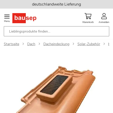
Zum
deutschlandweite Lieferung
Inhalt
springen
Menu
Warenkorb
Anmelden
Startseite
Dach
Dacheindeckung
Solar-Zubehör
ba
Zum
Ende
der
Bildgalerie
springen