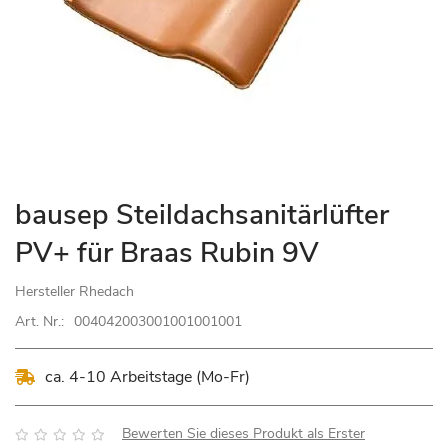
Zum
bausep Steildachsanitärlüfter
Anfang
PV+ für Braas Rubin 9V
der
Bildgalerie
Hersteller
Rhedach
springen
Art. Nr.:
004042003001001001001
ca. 4-10 Arbeitstage (Mo-Fr)
Bewertung:
Bewerten Sie dieses Produkt als Erster