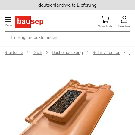
Zum
deutschlandweite Lieferung
Inhalt
springen
Menu
Warenkorb
Anmelden
Startseite
Dach
Dacheindeckung
Solar-Zubehör
ba
Zum
Ende
der
Bildgalerie
springen