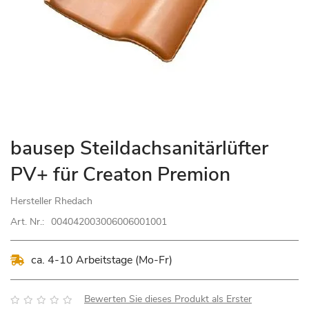
Zum
bausep Steildachsanitärlüfter
Anfang
PV+ für Creaton Premion
der
Bildgalerie
Hersteller
Rhedach
springen
Art. Nr.:
004042003006006001001
ca. 4-10 Arbeitstage (Mo-Fr)
Bewertung:
Bewerten Sie dieses Produkt als Erster