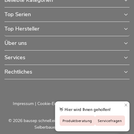
Beliebte Kategorien
Top Serien
Top Hersteller
Über uns
Services
Rechtliches
Impressum
|
Cookie-Einstellungen
|
Datenschutzerklärung
© 2026 bausep schnell.einfach.preiswert - Baustoffe online für
Selberbauer und Profis |
bausep.de