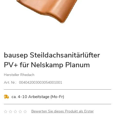
Zum
bausep Steildachsanitärlüfter
Anfang
PV+ für Nelskamp Planum
der
Bildgalerie
Hersteller
Rhedach
springen
Art. Nr.:
004042003003054001001
ca. 4-10 Arbeitstage (Mo-Fr)
Bewertung:
Bewerten Sie dieses Produkt als Erster