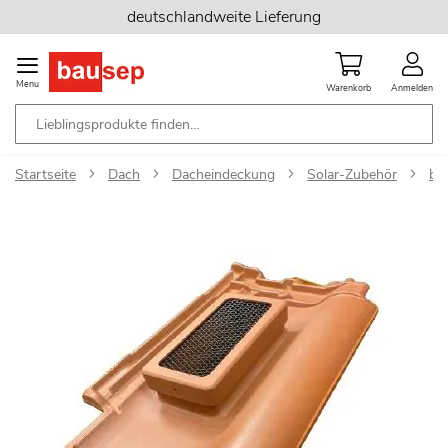
Zum
deutschlandweite Lieferung
Inhalt
springen
Menu
Warenkorb
Anmelden
Startseite
Dach
Dacheindeckung
Solar-Zubehör
ba
Zum
Ende
der
Bildgalerie
springen