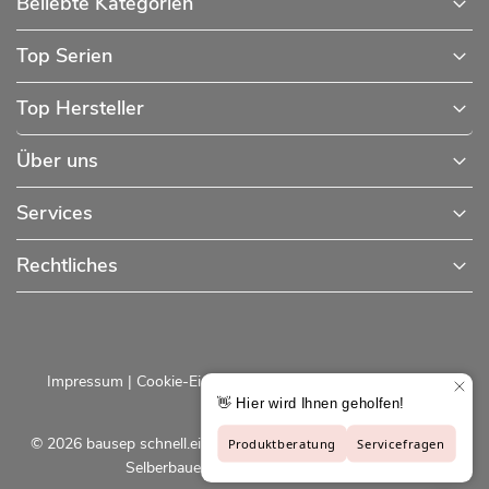
Beliebte Kategorien
Top Serien
Top Hersteller
Über uns
Services
Rechtliches
Impressum
|
Cookie-Einstellungen
|
Datenschutzerklärung
© 2026 bausep schnell.einfach.preiswert - Baustoffe online für
Selberbauer und Profis |
bausep.de