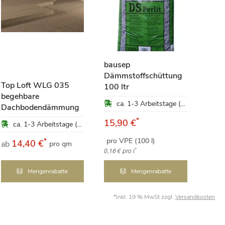
bausep
Dämmstoffschüttung
Hanf
Top Loft WLG 035
100 ltr
kg
begehbare
ca. 1-3 Arbeitstage (Mo-Fr)
Dachbodendämmung
*
15,90 €
47,
ca. 1-3 Arbeitstage (Mo-Fr)
pro VPE (100 l)
pro 
*
14,40 €
ab
pro qm
*
0,16 €
pro l
4,75 €
Mengenrabatte
Mengenrabatte
*inkl. 19 % MwSt zzgl.
Versandkosten