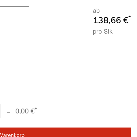
ab
*
138,66 €
pro Stk
*
=
0,00 €
Warenkorb