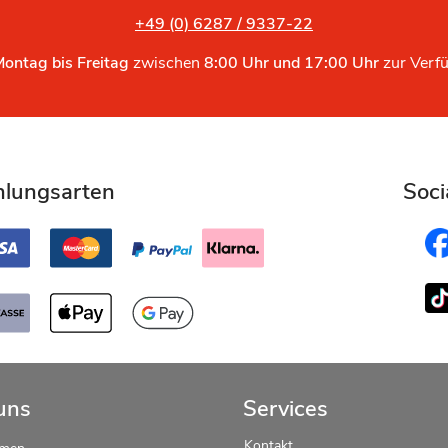
+49 (0) 6287 / 9337-22
Montag bis Freitag
zwischen
8:00 Uhr und 17:00 Uhr
zur Verf
hlungsarten
Soci
uns
Services
Kontakt