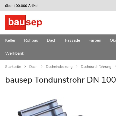
Zum
über 100.000 Artikel
Inhalt
springen
Keller
Rohbau
Dach
Fassade
Farben
Öko
Werkbank
Startseite
Dach
Dacheindeckung
Dachdurchführung
bausep Tondunstrohr DN 100
Zum
Ende
der