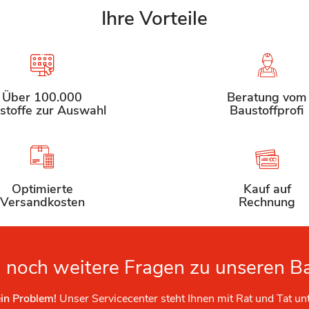
Ihre Vorteile
Über 100.000
Beratung vom
stoffe zur Auswahl
Baustoffprofi
Optimierte
Kauf auf
Versandkosten
Rechnung
 noch weitere Fragen zu unseren B
in Problem!
Unser Servicecenter steht Ihnen mit Rat und Tat un