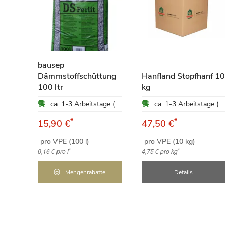
bausep
Dämmstoffschüttung
Hanfland Stopfhanf 10
5
100 ltr
kg
ca. 1-3 Arbeitstage (Mo-Fr)
ca. 1-3 Arbeitstage (Mo-Fr)
ung
*
*
15,90 €
47,50 €
ca. 1-3 Arbeitstage (Mo-Fr)
pro VPE (100 l)
pro VPE (10 kg)
qm
*
*
0,16 €
pro l
4,75 €
pro kg
e
Mengenrabatte
Details