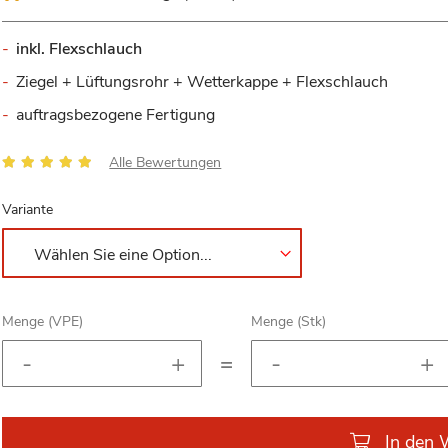
inkl. Flexschlauch
Ziegel + Lüftungsrohr + Wetterkappe + Flexschlauch
auftragsbezogene Fertigung
Bewertung:
Alle Bewertungen
100
100
% of
Variante
Menge (VPE)
Menge (Stk)
=
In den 