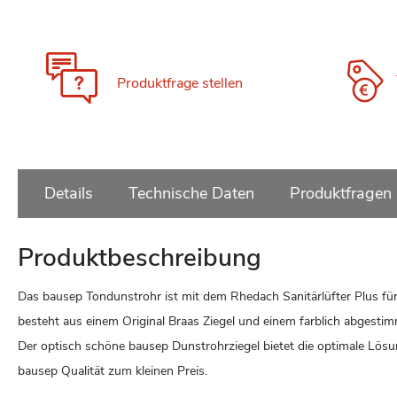
Zum
Anfang
der
Bildgalerie
Produktfrage stellen
springen
Details
Technische Daten
Produktfragen
Produktbeschreibung
Das bausep Tondunstrohr ist mit dem Rhedach Sanitärlüfter Plus f
besteht aus einem Original Braas Ziegel und einem farblich abgesti
Der optisch schöne bausep Dunstrohrziegel bietet die optimale Lös
bausep Qualität zum kleinen Preis.