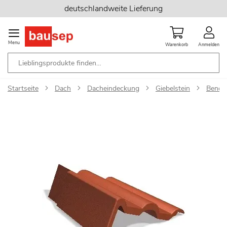
Zum
deutschlandweite Lieferung
Inhalt
springen
Menu
Warenkorb
Anmelden
Startseite
Dach
Dacheindeckung
Giebelstein
Bender
Zum
Ende
der
Bildgalerie
springen