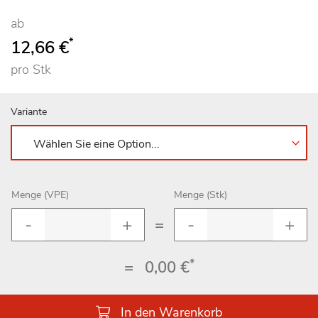
100
100
% of
ab
*
12,66 €
pro Stk
Variante
Menge (VPE)
Menge (Stk)
=
*
=
0,00 €
In den Warenkorb