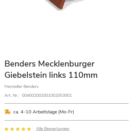
Zum
Benders Mecklenburger
Anfang
Giebelstein links 110mm
der
Bildgalerie
Hersteller
Benders
springen
Art. Nr.:
004002002001002053001
ca. 4-10 Arbeitstage (Mo-Fr)
Bewertung:
Alle Bewertungen