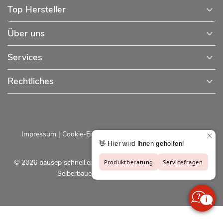
Top Hersteller
Über uns
Services
Rechtliches
Impressum
|
Cookie-Einstellungen
|
Datenschutzerklärung
© 2026 bausep schnell.einfach.preiswert - Baustoffe online für
Selberbauer und Profis |
bausep.de