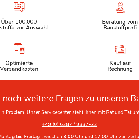
Über 100.000
Beratung vom
stoffe zur Auswahl
Baustoffprofi
Optimierte
Kauf auf
Versandkosten
Rechnung
 noch weitere Fragen zu unseren B
in Problem!
Unser Servicecenter steht Ihnen mit Rat und Tat un
+49 (0) 6287 / 9337-22
Montag bis Freitag
zwischen
8:00 Uhr und 17:00 Uhr
zur Verf