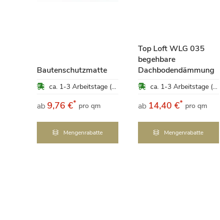
Top Loft WLG 035
om
begehbare
ung
Bautenschutzmatte
Dachbodendämmung
ca. 1-3 Arbeitstage (Mo-Fr)
ca. 1-3 Arbeitstage (Mo-Fr)
ca. 1-3 Arbeitstage (Mo-Fr)
*
*
9,76 €
14,40 €
ab
ab
qm
pro qm
pro qm
e
Mengenrabatte
Mengenrabatte