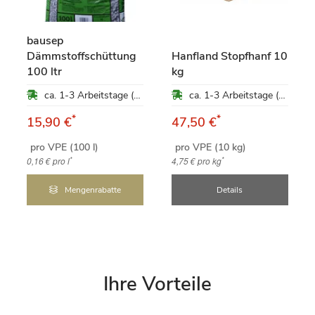
bausep
Dämmstoffschüttung
Hanfland Stopfhanf 10
100 ltr
kg
ca. 1-3 Arbeitstage (Mo-Fr)
ca. 1-3 Arbeitstage (Mo-Fr)
*
*
15,90 €
47,50 €
pro VPE (100 l)
pro VPE (10 kg)
*
*
0,16 €
pro l
4,75 €
pro kg
Mengenrabatte
Details
Ihre Vorteile