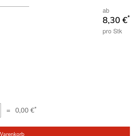
ab
*
8,30 €
pro Stk
*
=
0,00 €
Warenkorb