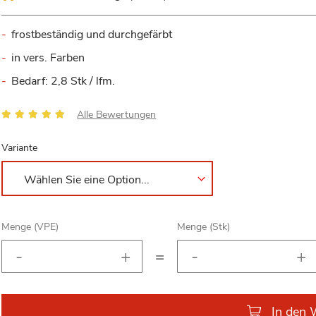
frostbeständig und durchgefärbt
in vers. Farben
Bedarf: 2,8 Stk / lfm.
Bewertung:
Alle Bewertungen
100
100
% of
Variante
Menge (VPE)
Menge (Stk)
=
In den 