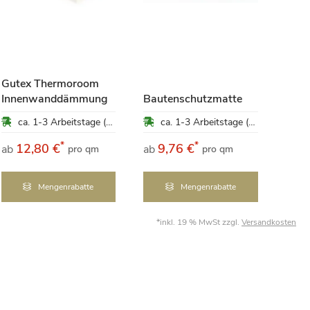
Top 
Gutex Thermoroom
bege
Innenwanddämmung
Bautenschutzmatte
Dac
ca. 1-3 Arbeitstage (Mo-Fr)
ca. 1-3 Arbeitstage (Mo-Fr)
*
*
12,80 €
9,76 €
1
ab
ab
ab
pro qm
pro qm
Mengenrabatte
Mengenrabatte
*inkl. 19 % MwSt zzgl.
Versandkosten