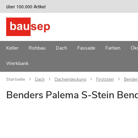
Zum
über 100.000 Artikel
Inhalt
springen
Keller
Rohbau
Dach
Fassade
Farben
Öko
Werkbank
Startseite
Dach
Dacheindeckung
Firststein
Benders
Benders Palema S-Stein Bende
Zum
Ende
der