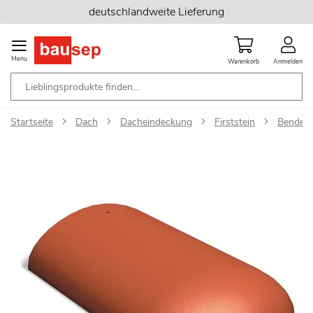
Zum
deutschlandweite Lieferung
Inhalt
springen
Menu
Warenkorb
Anmelden
Startseite
Dach
Dacheindeckung
Firststein
Benders 
Zum
Ende
der
Bildgalerie
springen