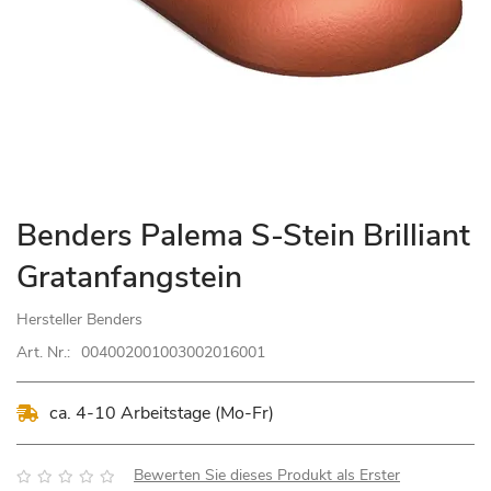
Zum
Benders Palema S-Stein Brilliant
Anfang
Gratanfangstein
der
Bildgalerie
Hersteller
Benders
springen
Art. Nr.:
004002001003002016001
ca. 4-10 Arbeitstage (Mo-Fr)
Bewertung:
Bewerten Sie dieses Produkt als Erster