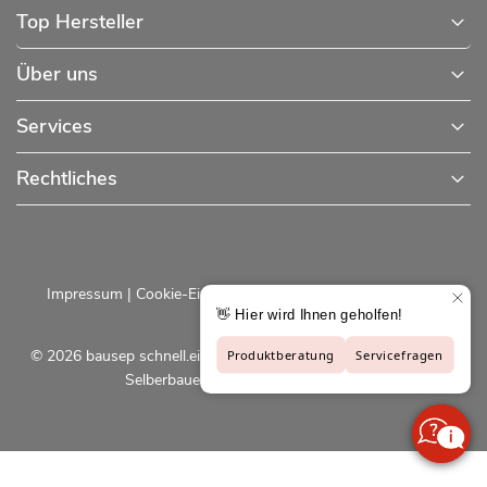
Top Hersteller
Über uns
Services
Rechtliches
Impressum
|
Cookie-Einstellungen
|
Datenschutzerklärung
© 2026 bausep schnell.einfach.preiswert - Baustoffe online für
Selberbauer und Profis |
bausep.de