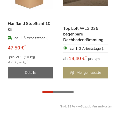
Hanfland Stopfhanf 10
Top Loft WLG 035
kg
begehbare
ca. 1-3 Arbeitstage (Mo-Fr)
Dachbodendämmung
*
47,50 €
ca. 1-3 Arbeitstage (Mo-Fr)
pro VPE (10 kg)
*
14,40 €
ab
pro qm
*
4,75 €
pro kg
Details
Mengenrabatte
*inkl. 19 % MwSt zzgl.
Versandkosten