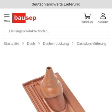
Zum
deutschlandweite Lieferung
Inhalt
springen
Menu
Warenkorb
Anmelden
Startseite
Dach
Dacheindeckung
Dachdurchführung
Zum
Ende
der
Bildgalerie
springen