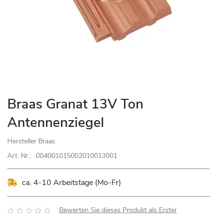
Zum
Braas Granat 13V Ton
Anfang
Antennenziegel
der
Bildgalerie
Hersteller
Braas
springen
Art. Nr.:
004001015002010013001
ca. 4-10 Arbeitstage (Mo-Fr)
Bewertung:
Bewerten Sie dieses Produkt als Erster