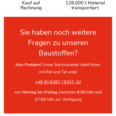
Kauf auf
128.000 t Material
Rechnung
transportiert
Sie haben noch weitere
Fragen zu unseren
Baustoffen?
Kein Problem!
Unser Servicecenter steht Ihnen
mit Rat und Tat unter
+49 (0) 6287 / 9337-22
von
Montag bis Freitag
zwischen
8:00 Uhr und
17:00 Uhr
zur Verfügung