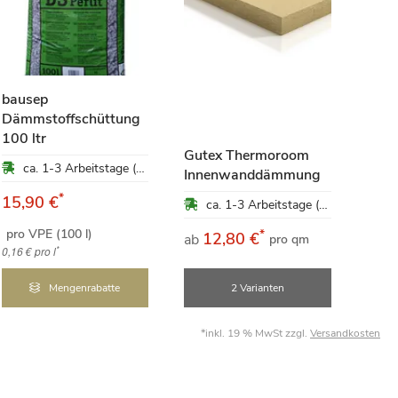
bausep
Dämmstoffschüttung
Top 
100 ltr
Gutex Thermoroom
bege
ca. 1-3 Arbeitstage (Mo-Fr)
Innenwanddämmung
Dac
*
15,90 €
ca. 1-3 Arbeitstage (Mo-Fr)
pro VPE (100 l)
*
12,80 €
1
ab
ab
pro qm
*
0,16 €
pro l
Mengenrabatte
2 Varianten
*inkl. 19 % MwSt zzgl.
Versandkosten