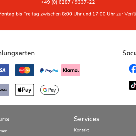
+49 (0) 6287 / 9337-22
Montag bis Freitag
zwischen
8:00 Uhr und 17:00 Uhr
zur Verf
hlungsarten
Soci
uns
Services
Kontakt
hmen