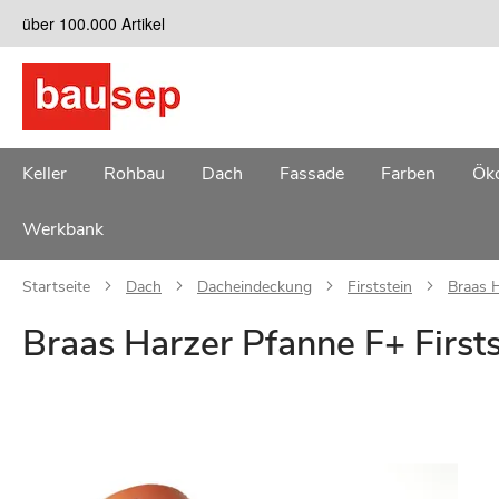
Zum
über 100.000 Artikel
Inhalt
springen
Keller
Rohbau
Dach
Fassade
Farben
Öko
Werkbank
Startseite
Dach
Dacheindeckung
Firststein
Braas H
Braas Harzer Pfanne F+ Firsts
Zum
Ende
der