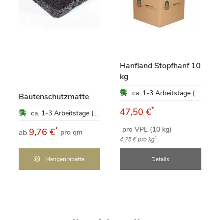
Hanfland Stopfhanf 10
kg
ca. 1-3 Arbeitstage (Mo-Fr)
Bautenschutzmatte
*
47,50 €
ca. 1-3 Arbeitstage (Mo-Fr)
pro VPE (10 kg)
*
9,76 €
ab
pro qm
*
4,75 €
pro kg
Mengenrabatte
Details