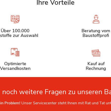
Ihre Vorteile
Über 100.000
Beratung vom
stoffe zur Auswahl
Baustoffprofi
Optimierte
Kauf auf
Versandkosten
Rechnung
 noch weitere Fragen zu unseren B
in Problem!
Unser Servicecenter steht Ihnen mit Rat und Tat un