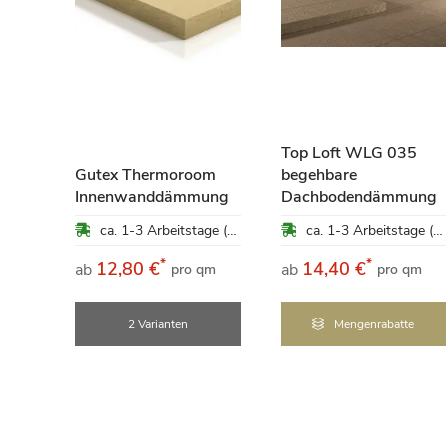
ung
Top Loft WLG 035
Gutex Thermoroom
begehbare
ca. 1-3 Arbeitstage (Mo-Fr)
Innenwanddämmung
Dachbodendämmung
ca. 1-3 Arbeitstage (Mo-Fr)
ca. 1-3 Arbeitstage (Mo-Fr)
*
*
12,80 €
14,40 €
ab
ab
pro qm
pro qm
e
2 Varianten
Mengenrabatte