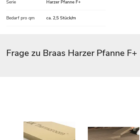
Serie
Harzer Pfanne F+
Bedarf pro qm
ca. 2,5 Stück/m
Frage zu Braas Harzer Pfanne F+ F