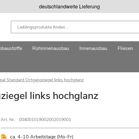
deutschlandweite Lieferung
baustoffe
Rohinnenausbau
Innenausbau
Fliesen
pal Standard Ortgangziegel links hochglanz
iegel links hochglanz
Art. Nr.:
004001019002002019001
ca. 4-10 Arbeitstage (Mo-Fr)