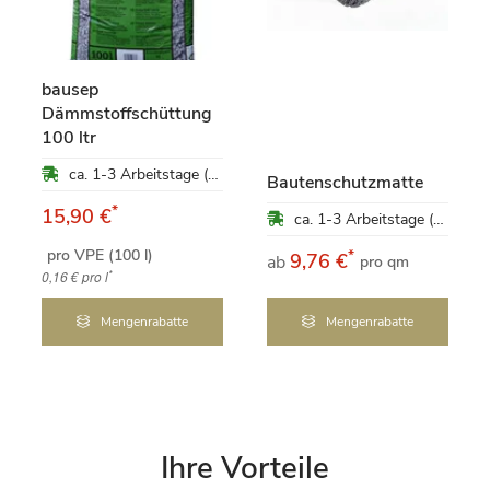
bausep
Dämmstoffschüttung
100 ltr
ca. 1-3 Arbeitstage (Mo-Fr)
Bautenschutzmatte
*
15,90 €
ca. 1-3 Arbeitstage (Mo-Fr)
pro VPE (100 l)
*
9,76 €
ab
pro qm
*
0,16 €
pro l
Mengenrabatte
Mengenrabatte
Ihre Vorteile