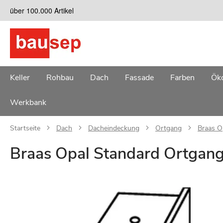
Zum
über 100.000 Artikel
Inhalt
springen
Keller
Rohbau
Dach
Fassade
Farben
Öko
Werkbank
Startseite
Dach
Dacheindeckung
Ortgang
Braas O
Braas Opal Standard Ortgangz
Zum
Ende
der