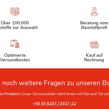
Über 100.000
Beratung vom
stoffe zur Auswahl
Baustoffprofi
Optimierte
Kauf auf
Versandkosten
Rechnung
 noch weitere Fragen zu unseren B
in Problem!
Unser Servicecenter steht Ihnen mit Rat und Tat un
+49 (0) 6287 / 9337-22