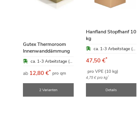
Hanfland Stopfhanf 10
5
kg
Gutex Thermoroom
ca. 1-3 Arbeitstage (Mo-Fr)
ung
Innenwanddämmung
*
47,50 €
ca. 1-3 Arbeitstage (Mo-Fr)
ca. 1-3 Arbeitstage (Mo-Fr)
pro VPE (10 kg)
*
12,80 €
ab
qm
pro qm
*
4,75 €
pro kg
e
2 Varianten
Details