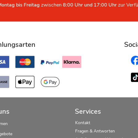
Montag bis Freitag
zwischen
8:00 Uhr und 17:00 Uhr
zur Verf
hlungsarten
Soci
uns
Services
Kontakt
hmen
Fragen & Antworten
gebote