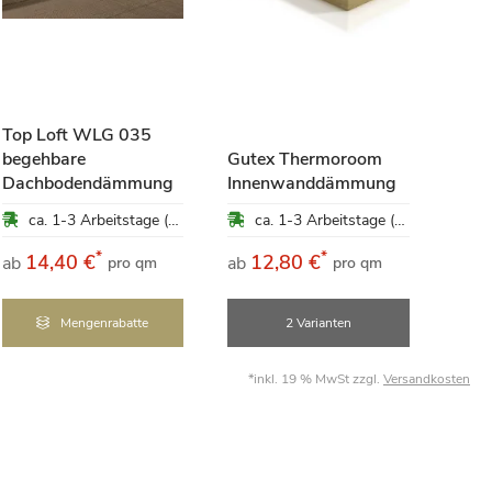
Hanf
Top Loft WLG 035
kg
begehbare
Gutex Thermoroom
Dachbodendämmung
Innenwanddämmung
47,
ca. 1-3 Arbeitstage (Mo-Fr)
ca. 1-3 Arbeitstage (Mo-Fr)
pro 
*
*
14,40 €
12,80 €
ab
ab
pro qm
pro qm
4,75 €
Mengenrabatte
2 Varianten
*inkl. 19 % MwSt zzgl.
Versandkosten