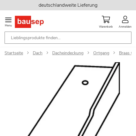
Zum
deutschlandweite Lieferung
Inhalt
springen
Menu
Warenkorb
Anmelden
Startseite
Dach
Dacheindeckung
Ortgang
Braas Op
Zum
Ende
der
Bildgalerie
springen