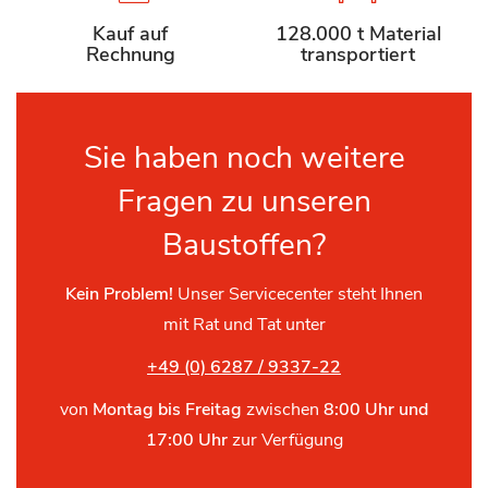
Kauf auf
128.000 t Material
Rechnung
transportiert
Sie haben noch weitere
Fragen zu unseren
Baustoffen?
Kein Problem!
Unser Servicecenter steht Ihnen
mit Rat und Tat unter
+49 (0) 6287 / 9337-22
von
Montag bis Freitag
zwischen
8:00 Uhr und
17:00 Uhr
zur Verfügung