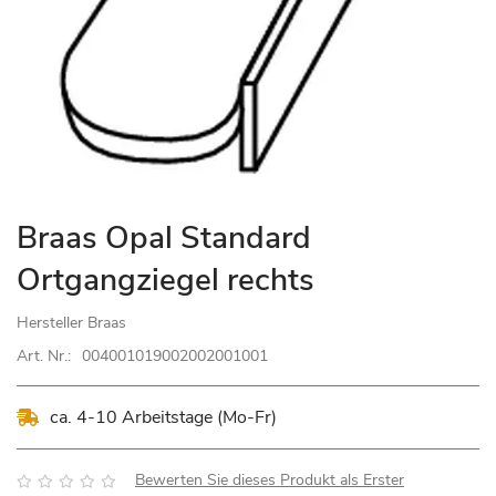
Zum
Braas Opal Standard
Anfang
Ortgangziegel rechts
der
Bildgalerie
Hersteller
Braas
springen
Art. Nr.:
004001019002002001001
ca. 4-10 Arbeitstage (Mo-Fr)
Bewertung:
Bewerten Sie dieses Produkt als Erster