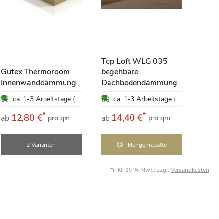
Top Loft WLG 035
Gutex Thermoroom
begehbare
Innenwanddämmung
Dachbodendämmung
Baut
ca. 1-3 Arbeitstage (Mo-Fr)
ca. 1-3 Arbeitstage (Mo-Fr)
*
*
12,80 €
14,40 €
9
ab
ab
ab
pro qm
pro qm
2 Varianten
Mengenrabatte
*inkl. 19 % MwSt zzgl.
Versandkosten