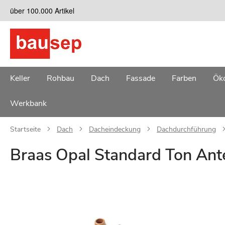
Zum
über 100.000 Artikel
Inhalt
springen
Keller
Rohbau
Dach
Fassade
Farben
Öko
Werkbank
Startseite
Dach
Dacheindeckung
Dachdurchführung
Braas Opal Standard Ton Ant
Zum
Ende
der