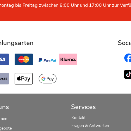
Montag bis Freitag
zwischen
8:00 Uhr und 17:00 Uhr
zur Verf
hlungsarten
Soci
uns
Services
Kontakt
hmen
Fragen & Antworten
gebote