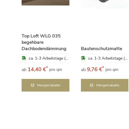
Top Loft WLG 035
om
begehbare
ung
Dachbodendämmung
Bautenschutzmatte
ca. 1-3 Arbeitstage (Mo-Fr)
ca. 1-3 Arbeitstage (Mo-Fr)
ca. 1-3 Arbeitstage (Mo-Fr)
*
*
14,40 €
9,76 €
ab
ab
qm
pro qm
pro qm
Mengenrabatte
Mengenrabatte