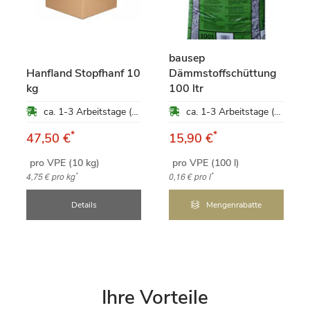
bausep
Hanfland Stopfhanf 10
Dämmstoffschüttung
kg
100 ltr
ca. 1-3 Arbeitstage (Mo-Fr)
ca. 1-3 Arbeitstage (Mo-Fr)
*
*
47,50 €
15,90 €
pro VPE (10 kg)
pro VPE (100 l)
*
*
4,75 €
pro kg
0,16 €
pro l
Details
Mengenrabatte
Ihre Vorteile