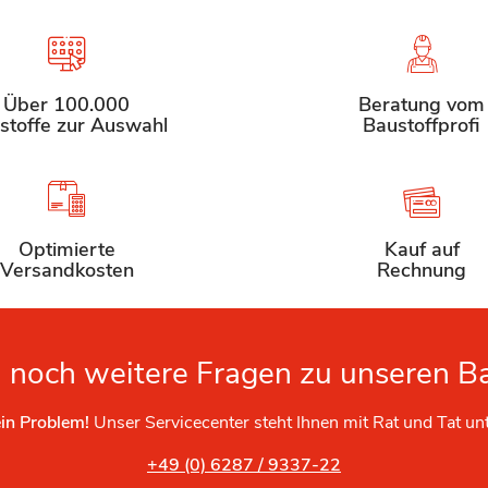
Über 100.000
Beratung vom
stoffe zur Auswahl
Baustoffprofi
Optimierte
Kauf auf
Versandkosten
Rechnung
 noch weitere Fragen zu unseren B
in Problem!
Unser Servicecenter steht Ihnen mit Rat und Tat un
+49 (0) 6287 / 9337-22