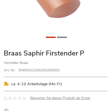
Zum
Braas Saphir Firstender P
Anfang
der
Hersteller
Braas
Bildgalerie
Art. Nr.:
004001021002001005001
springen
ca. 4-10 Arbeitstage (Mo-Fr)
Bewertung:
Bewerten Sie dieses Produkt als Erster
ab