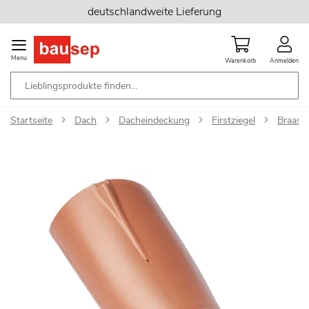
Zum
deutschlandweite Lieferung
Inhalt
springen
Menu
Warenkorb
Anmelden
Startseite
Dach
Dacheindeckung
Firstziegel
Braas S
Zum
Ende
der
Bildgalerie
springen