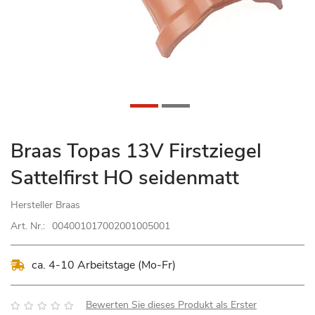
Zum
Braas Topas 13V Firstziegel
Anfang
Sattelfirst HO seidenmatt
der
Bildgalerie
Hersteller
Braas
springen
Art. Nr.:
004001017002001005001
ca. 4-10 Arbeitstage (Mo-Fr)
Bewertung:
Bewerten Sie dieses Produkt als Erster