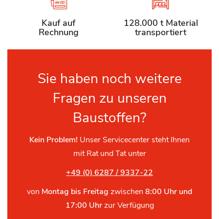
Kauf auf
128.000 t Material
Rechnung
transportiert
Sie haben noch weitere
Fragen zu unseren
Baustoffen?
Kein Problem!
Unser Servicecenter steht Ihnen
mit Rat und Tat unter
+49 (0) 6287 / 9337-22
von
Montag bis Freitag
zwischen
8:00 Uhr und
17:00 Uhr
zur Verfügung