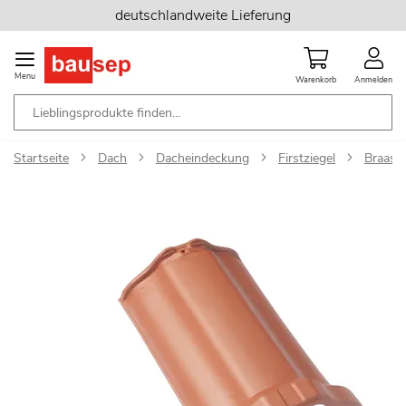
Zum
deutschlandweite Lieferung
Inhalt
springen
Menu
Warenkorb
Anmelden
Startseite
Dach
Dacheindeckung
Firstziegel
Braas T
Zum
Ende
der
Bildgalerie
springen