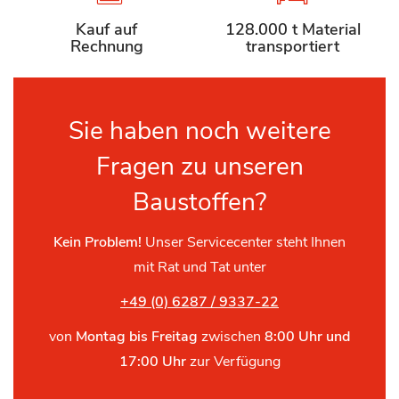
Kauf auf
128.000 t Material
Rechnung
transportiert
Sie haben noch weitere
Fragen zu unseren
Baustoffen?
Kein Problem!
Unser Servicecenter steht Ihnen
mit Rat und Tat unter
+49 (0) 6287 / 9337-22
von
Montag bis Freitag
zwischen
8:00 Uhr und
17:00 Uhr
zur Verfügung