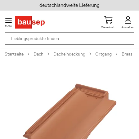
Zum
deutschlandweite Lieferung
Inhalt
springen
Menu
Warenkorb
Anmelden
Startseite
Dach
Dacheindeckung
Ortgang
Braas To
Zum
Ende
der
Bildgalerie
springen