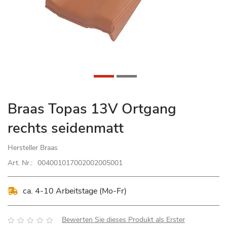
Zum
Braas Topas 13V Ortgang
Anfang
rechts seidenmatt
der
Bildgalerie
Hersteller
Braas
springen
Art. Nr.:
004001017002002005001
ca. 4-10 Arbeitstage (Mo-Fr)
Bewertung:
Bewerten Sie dieses Produkt als Erster