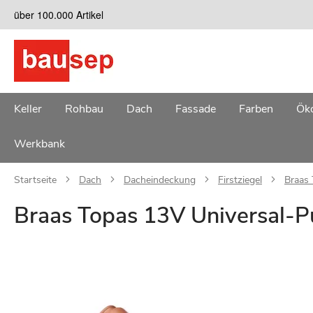
Zum
über 100.000 Artikel
Inhalt
springen
Keller
Rohbau
Dach
Fassade
Farben
Öko
Werkbank
Startseite
Dach
Dacheindeckung
Firstziegel
Braas 
Braas Topas 13V Universal-Pu
Zum
Ende
der