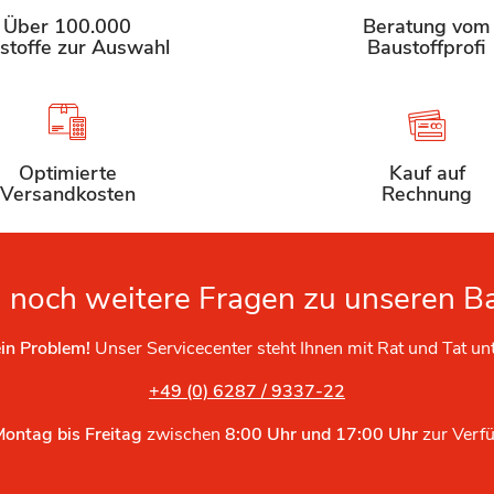
Über 100.000
Beratung vom
stoffe zur Auswahl
Baustoffprofi
Optimierte
Kauf auf
Versandkosten
Rechnung
 noch weitere Fragen zu unseren B
in Problem!
Unser Servicecenter steht Ihnen mit Rat und Tat un
+49 (0) 6287 / 9337-22
Montag bis Freitag
zwischen
8:00 Uhr und 17:00 Uhr
zur Verf