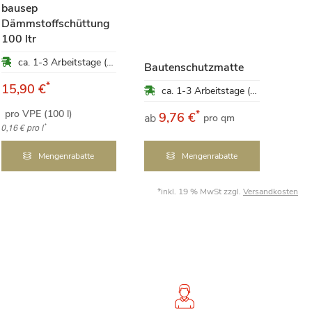
bausep
Dämmstoffschüttung
Hanf
100 ltr
kg
ca. 1-3 Arbeitstage (Mo-Fr)
Bautenschutzmatte
*
15,90 €
47,
ca. 1-3 Arbeitstage (Mo-Fr)
pro VPE (100 l)
pro 
*
9,76 €
ab
pro qm
*
0,16 €
pro l
4,75 €
Mengenrabatte
Mengenrabatte
*inkl. 19 % MwSt zzgl.
Versandkosten