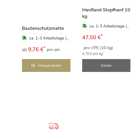
ung
Hanfland Stopfhanf 10
kg
ca. 1-3 Arbeitstage (Mo-Fr)
ca. 1-3 Arbeitstage (Mo-Fr)
Bautenschutzmatte
*
47,50 €
ca. 1-3 Arbeitstage (Mo-Fr)
pro VPE (10 kg)
*
9,76 €
ab
pro qm
*
4,75 €
pro kg
e
Mengenrabatte
Details