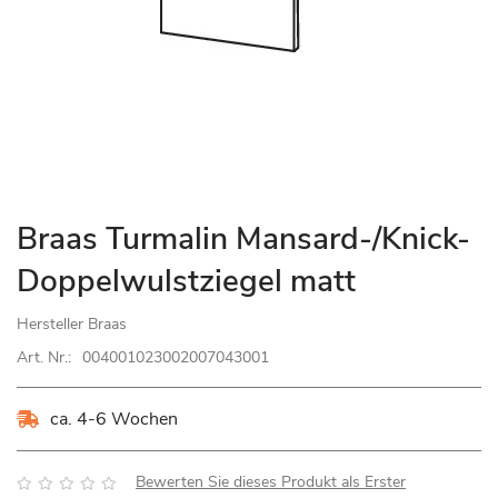
Zum
Braas Turmalin Mansard-/Knick-
Anfang
Doppelwulstziegel matt
der
Bildgalerie
Hersteller
Braas
springen
Art. Nr.:
004001023002007043001
ca. 4-6 Wochen
Bewertung:
Bewerten Sie dieses Produkt als Erster