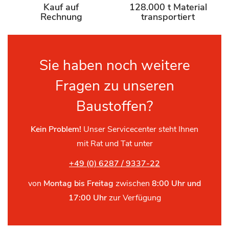
Kauf auf
128.000 t Material
Rechnung
transportiert
Sie haben noch weitere
Fragen zu unseren
Baustoffen?
Kein Problem!
Unser Servicecenter steht Ihnen
mit Rat und Tat unter
+49 (0) 6287 / 9337-22
von
Montag bis Freitag
zwischen
8:00 Uhr und
17:00 Uhr
zur Verfügung