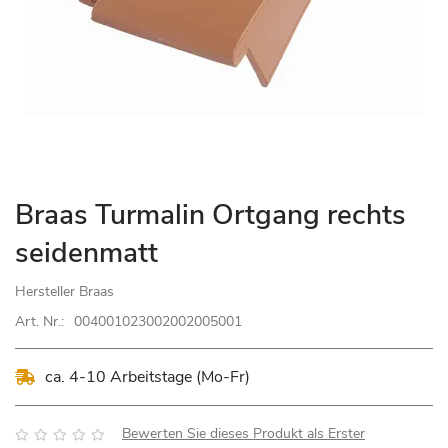
Zum
Braas Turmalin Ortgang rechts
Anfang
seidenmatt
der
Bildgalerie
Hersteller
Braas
springen
Art. Nr.:
004001023002002005001
ca. 4-10 Arbeitstage (Mo-Fr)
Bewertung:
Bewerten Sie dieses Produkt als Erster