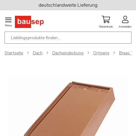
Zum
deutschlandweite Lieferung
Inhalt
springen
Menu
Warenkorb
Anmelden
Startseite
Dach
Dacheindeckung
Ortgang
Braas Tu
Zum
Ende
der
Bildgalerie
springen