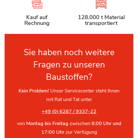
Kauf auf
128.000 t Material
Rechnung
transportiert
Sie haben noch weitere
Fragen zu unseren
Baustoffen?
Kein Problem!
Unser Servicecenter steht Ihnen
mit Rat und Tat unter
+49 (0) 6287 / 9337-22
von
Montag bis Freitag
zwischen
8:00 Uhr und
17:00 Uhr
zur Verfügung