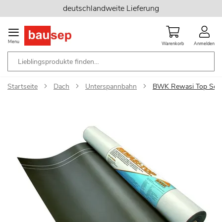
Zum
deutschlandweite Lieferung
Inhalt
springen
Menu
Warenkorb
Anmelden
Startseite
Dach
Unterspannbahn
BWK Rewasi Top Scha
Zum
Ende
der
Bildgalerie
springen