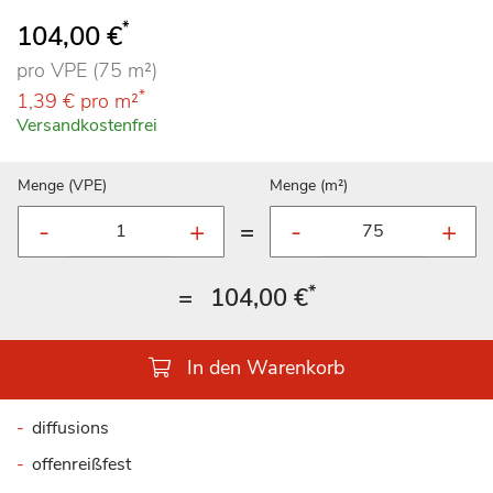
94
100
% of
*
104,00 €
pro VPE (75 m²)
*
1,39 €
pro m²
Versandkostenfrei
Menge (VPE)
Menge (m²)
=
*
=
104,00 €
In den Warenkorb
diffusions
offenreißfest