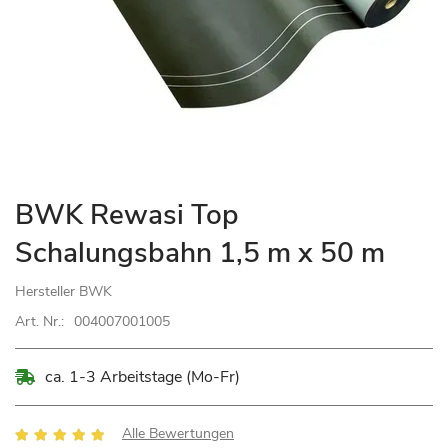
Zum
BWK Rewasi Top
Anfang
Schalungsbahn 1,5 m x 50 m
der
Bildgalerie
Hersteller
BWK
springen
Art. Nr.:
004007001005
ca. 1-3 Arbeitstage (Mo-Fr)
Bewertung:
Alle Bewertungen