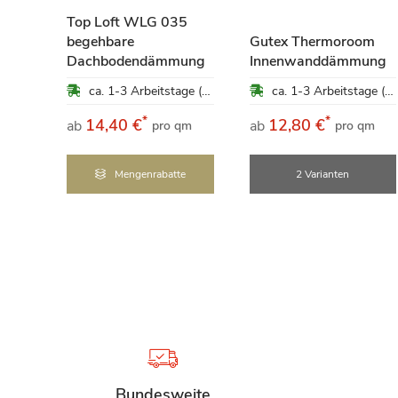
ung
Top Loft WLG 035
begehbare
Gutex Thermoroom
ca. 1-3 Arbeitstage (Mo-Fr)
Dachbodendämmung
Innenwanddämmung
ca. 1-3 Arbeitstage (Mo-Fr)
ca. 1-3 Arbeitstage (Mo-Fr)
*
*
14,40 €
12,80 €
ab
ab
pro qm
pro qm
e
Mengenrabatte
2 Varianten
Bundesweite