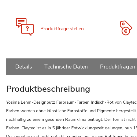
Zum
Anfang
der
Bildgalerie
Produktfrage stellen
springen
Details
Technische Daten
Produktfragen
Produktbeschreibung
Yosima Lehm-Designputz Farbraum-Farben Indisch-Rot von Claytec b
Farben werden ohne künstliche Farbstoffe und Pigmente hergestellt. 
nachhaltig zu einem gesunden Raumklima beiträgt. Der Ton ist nicht
Farben. Claytec ist es in 5 jähriger Entwicklungszeit gelungen, nu
Designputze sind nicht gefärbt, sondern aus reinen Rohtonen hergest