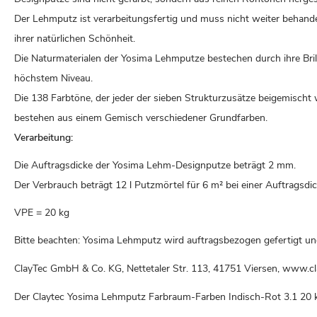
Der Lehmputz ist verarbeitungsfertig und muss nicht weiter behand
ihrer natürlichen Schönheit.
Die Naturmaterialen der Yosima Lehmputze bestechen durch ihre Bril
höchstem Niveau.
Die 138 Farbtöne, der jeder der sieben Strukturzusätze beigemischt
bestehen aus einem Gemisch verschiedener Grundfarben.
Verarbeitung:
Die Auftragsdicke der Yosima Lehm-Designputze beträgt 2 mm.
Der Verbrauch beträgt 12 l Putzmörtel für 6 m² bei einer Auftragsd
VPE = 20 kg
Bitte beachten: Yosima Lehmputz wird auftragsbezogen gefertigt u
ClayTec GmbH & Co. KG, Nettetaler Str. 113, 41751 Viersen, www.c
Der Claytec Yosima Lehmputz Farbraum-Farben Indisch-Rot 3.1 20 