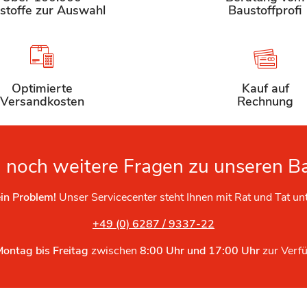
stoffe zur Auswahl
Baustoffprofi
Optimierte
Kauf auf
Versandkosten
Rechnung
 noch weitere Fragen zu unseren B
in Problem!
Unser Servicecenter steht Ihnen mit Rat und Tat un
+49 (0) 6287 / 9337-22
Montag bis Freitag
zwischen
8:00 Uhr und 17:00 Uhr
zur Verf