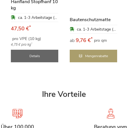
Hanfland Stopfhanf 10
kg
ca. 1-3 Arbeitstage (Mo-Fr)
Bautenschutzmatte
*
47,50 €
ca. 1-3 Arbeitstage (Mo-Fr)
pro VPE (10 kg)
*
9,76 €
ab
pro qm
*
4,75 €
pro kg
Details
Mengenrabatte
Ihre Vorteile
Über 100.000
Beratung vom