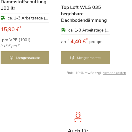
Dämmstoffschüttung
Top Loft WLG 035
100 ltr
begehbare
Gut
ca. 1-3 Arbeitstage (Mo-Fr)
Dachbodendämmung
Inn
*
15,90 €
ca. 1-3 Arbeitstage (Mo-Fr)
pro VPE (100 l)
*
14,40 €
1
ab
ab
pro qm
*
0,16 €
pro l
Mengenrabatte
Mengenrabatte
*inkl. 19 % MwSt zzgl.
Versandkosten
Auch für