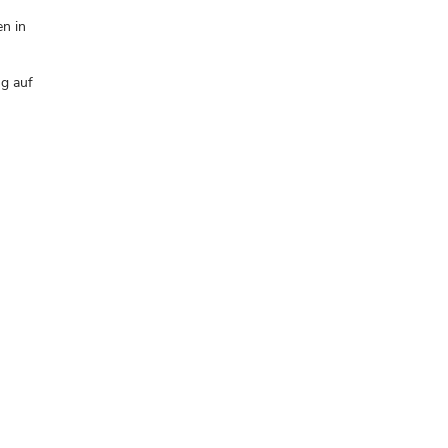
en in
ng auf