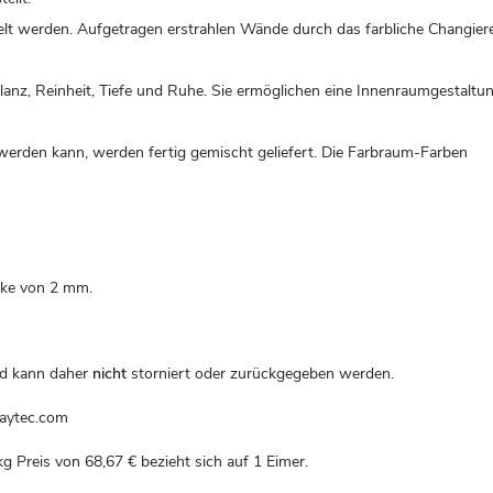
elt werden. Aufgetragen erstrahlen Wände durch das farbliche Changier
lanz, Reinheit, Tiefe und Ruhe. Sie ermöglichen eine Innenraumgestaltu
 werden kann, werden fertig gemischt geliefert. Die Farbraum-Farben
icke von 2 mm.
nd kann daher
nicht
storniert oder zurückgegeben werden.
laytec.com
kg Preis von
68,67 €
bezieht sich auf 1 Eimer.