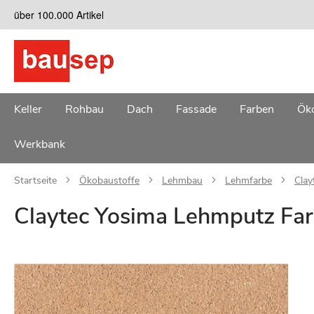
Zum
über 100.000 Artikel
Inhalt
springen
Keller
Rohbau
Dach
Fassade
Farben
Öko
Werkbank
Startseite
Ökobaustoffe
Lehmbau
Lehmfarbe
Clay
Claytec Yosima Lehmputz Far
Zum
Ende
der