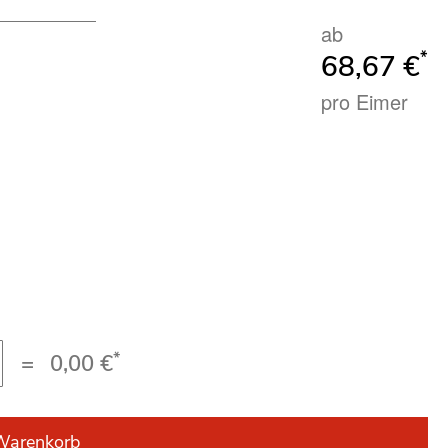
ab
*
68,67 €
pro Eimer
*
=
0,00 €
Warenkorb