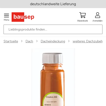
Zum
deutschlandweite Lieferung
Inhalt
springen
Menu
Warenkorb
Anmelden
Startseite
Dach
Dacheindeckung
weiteres Dachzubehör
Zum
Ende
der
Bildgalerie
springen