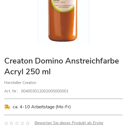
Zum
Creaton Domino Anstreichfarbe
Anfang
Acryl 250 ml
der
Bildgalerie
Hersteller
Creaton
springen
Art. Nr.:
004003012002005005001
ca. 4-10 Arbeitstage (Mo-Fr)
Bewertung:
Bewerten Sie dieses Produkt als Erster