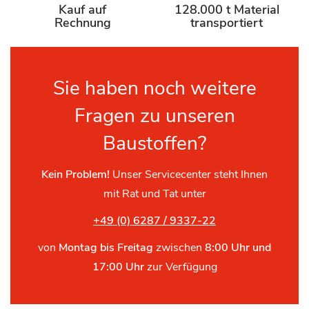
Kauf auf
128.000 t Material
Rechnung
transportiert
Sie haben noch weitere
Fragen zu unseren
Baustoffen?
Kein Problem!
Unser Servicecenter steht Ihnen
mit Rat und Tat unter
+49 (0) 6287 / 9337-22
von
Montag bis Freitag
zwischen
8:00 Uhr und
17:00 Uhr
zur Verfügung