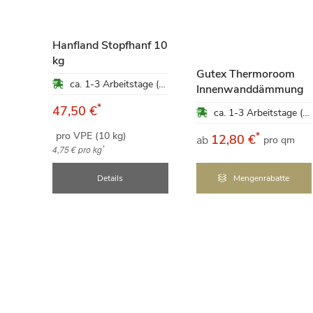
Hanfland Stopfhanf 10
5
kg
Gutex Thermoroom
ca. 1-3 Arbeitstage (Mo-Fr)
ung
Innenwanddämmung
*
47,50 €
ca. 1-3 Arbeitstage (Mo-Fr)
ca. 1-3 Arbeitstage (Mo-Fr)
pro VPE (10 kg)
*
12,80 €
ab
qm
pro qm
*
4,75 €
pro kg
e
Details
Mengenrabatte