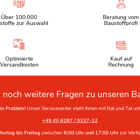
Über 100.000
Beratung vom
stoffe zur Auswahl
Baustoffprofi
Optimierte
Kauf auf
Versandkosten
Rechnung
 noch weitere Fragen zu unseren B
in Problem!
Unser Servicecenter steht Ihnen mit Rat und Tat un
+49 (0) 6287 / 9337-22
Montag bis Freitag
zwischen
8:00 Uhr und 17:00 Uhr
zur Verf