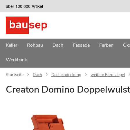
Zum
über 100.000 Artikel
Inhalt
springen
Keller
Rohbau
Dach
Fassade
Farben
Öko
Werkbank
Startseite
Dach
Dacheindeckung
weitere Formziegel
Creaton Domino Doppelwulstzi
Zum
Ende
der