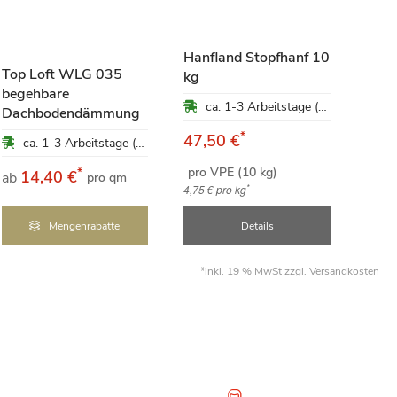
Hanfland Stopfhanf 10
Top Loft WLG 035
kg
begehbare
Gut
ca. 1-3 Arbeitstage (Mo-Fr)
Dachbodendämmung
Inn
*
47,50 €
ca. 1-3 Arbeitstage (Mo-Fr)
pro VPE (10 kg)
*
14,40 €
1
ab
ab
pro qm
*
4,75 €
pro kg
Mengenrabatte
Details
*inkl. 19 % MwSt zzgl.
Versandkosten