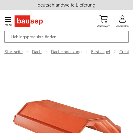
Zum
deutschlandweite Lieferung
Inhalt
springen
Menu
Warenkorb
Anmelden
Startseite
Dach
Dacheindeckung
Firstziegel
Creaton
Zum
Ende
der
Bildgalerie
springen