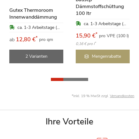
Dämmstoffschüttung
Gutex Thermoroom
100 ltr
Innenwanddämmung
ca. 1-3 Arbeitstage (Mo-Fr)
ca. 1-3 Arbeitstage (Mo-Fr)
*
15,90 €
pro VPE (100 l)
*
12,80 €
ab
pro qm
*
0,16 €
pro l
2 Varianten
Mengenrabatte
*inkl. 19 % MwSt zzgl.
Versandkosten
Ihre Vorteile