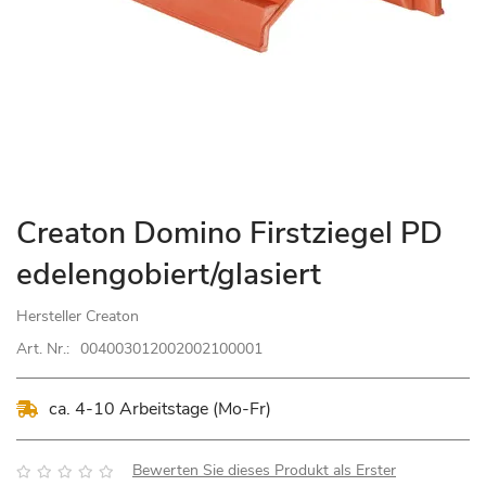
Zum
Creaton Domino Firstziegel PD
Anfang
edelengobiert/glasiert
der
Bildgalerie
Hersteller
Creaton
springen
Art. Nr.:
004003012002002100001
ca. 4-10 Arbeitstage (Mo-Fr)
Bewertung:
Bewerten Sie dieses Produkt als Erster