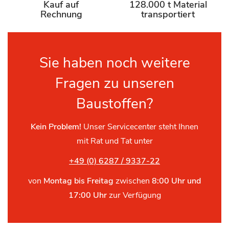
Kauf auf
128.000 t Material
Rechnung
transportiert
Sie haben noch weitere
Fragen zu unseren
Baustoffen?
Kein Problem!
Unser Servicecenter steht Ihnen
mit Rat und Tat unter
+49 (0) 6287 / 9337-22
von
Montag bis Freitag
zwischen
8:00 Uhr und
17:00 Uhr
zur Verfügung