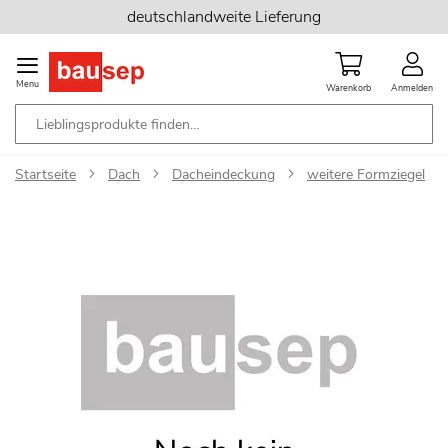
Zum
deutschlandweite Lieferung
Inhalt
springen
Menu
Warenkorb
Anmelden
Startseite
Dach
Dacheindeckung
weitere Formziegel
Zum
Ende
der
Bildgalerie
springen