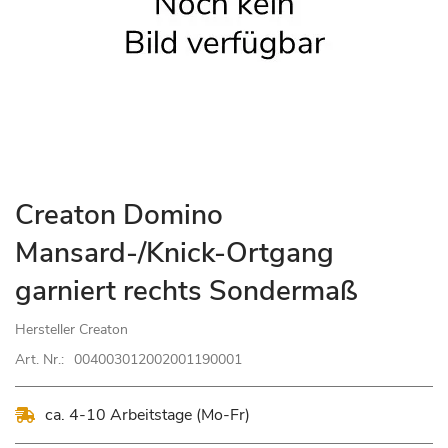
Zum
Creaton Domino
Anfang
Mansard-/Knick-Ortgang
der
Bildgalerie
garniert rechts Sondermaß
springen
Hersteller
Creaton
Art. Nr.:
004003012002001190001
ca. 4-10 Arbeitstage (Mo-Fr)