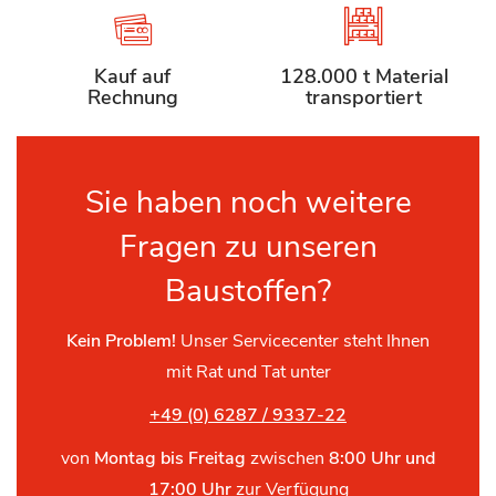
Kauf auf
128.000 t Material
Rechnung
transportiert
Sie haben noch weitere
Fragen zu unseren
Baustoffen?
Kein Problem!
Unser Servicecenter steht Ihnen
mit Rat und Tat unter
+49 (0) 6287 / 9337-22
von
Montag bis Freitag
zwischen
8:00 Uhr und
17:00 Uhr
zur Verfügung