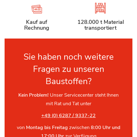
Kauf auf
128.000 t Material
Rechnung
transportiert
Sie haben noch weitere
Fragen zu unseren
Baustoffen?
Kein Problem!
Unser Servicecenter steht Ihnen
mit Rat und Tat unter
+49 (0) 6287 / 9337-22
von
Montag bis Freitag
zwischen
8:00 Uhr und
17:00 Uhr
zur Verfügung