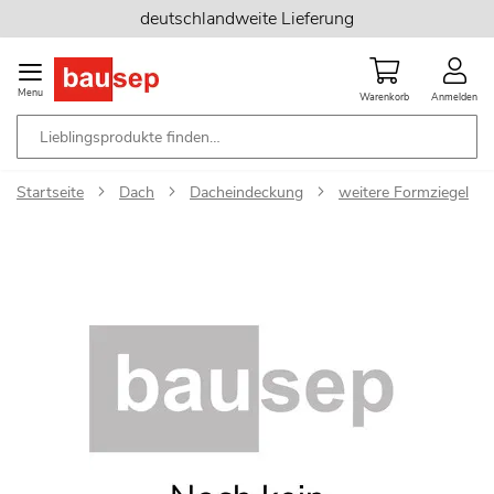
Zum
deutschlandweite Lieferung
Inhalt
springen
Menu
Warenkorb
Anmelden
Startseite
Dach
Dacheindeckung
weitere Formziegel
Zum
Ende
der
Bildgalerie
springen