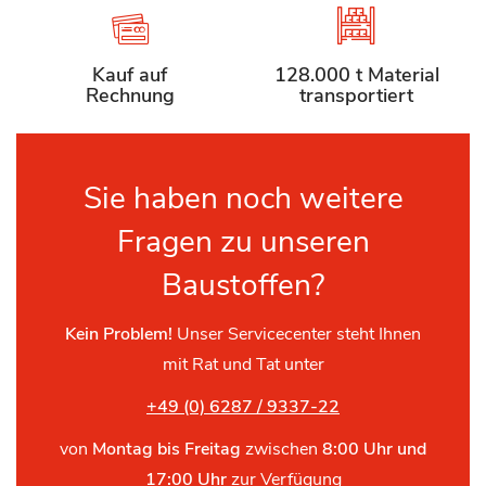
Kauf auf
128.000 t Material
Rechnung
transportiert
Sie haben noch weitere
Fragen zu unseren
Baustoffen?
Kein Problem!
Unser Servicecenter steht Ihnen
mit Rat und Tat unter
+49 (0) 6287 / 9337-22
von
Montag bis Freitag
zwischen
8:00 Uhr und
17:00 Uhr
zur Verfügung