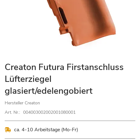
Zum
Creaton Futura Firstanschluss
Anfang
Lüfterziegel
der
Bildgalerie
glasiert/edelengobiert
springen
Hersteller
Creaton
Art. Nr.:
004003002002001080001
ca. 4-10 Arbeitstage (Mo-Fr)