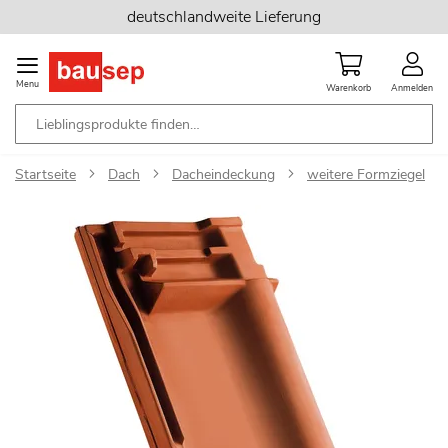
Zum
deutschlandweite Lieferung
Inhalt
springen
Menu
Warenkorb
Anmelden
Startseite
Dach
Dacheindeckung
weitere Formziegel
Zum
Ende
der
Bildgalerie
springen