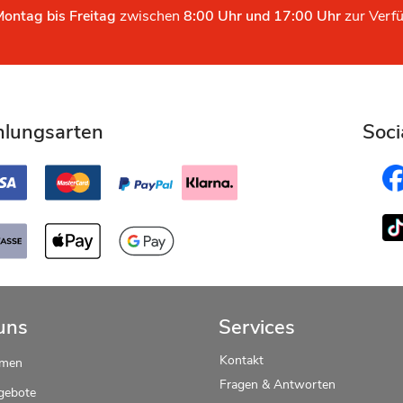
Montag bis Freitag
zwischen
8:00 Uhr und 17:00 Uhr
zur Verf
hlungsarten
Soci
uns
Services
Kontakt
hmen
Fragen & Antworten
gebote