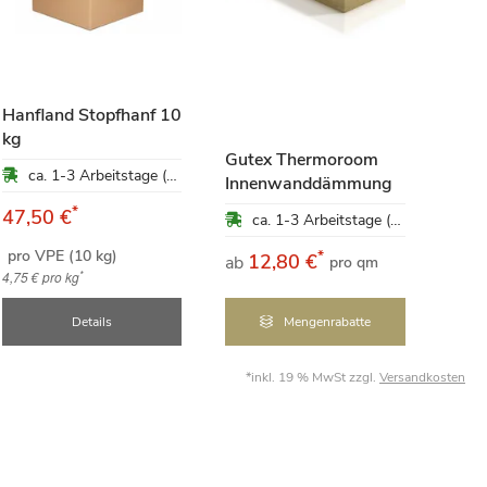
baus
Hanfland Stopfhanf 10
Dämm
kg
100 
Gutex Thermoroom
ca. 1-3 Arbeitstage (Mo-Fr)
Innenwanddämmung
*
47,50 €
15,
ca. 1-3 Arbeitstage (Mo-Fr)
pro VPE (10 kg)
pro 
*
12,80 €
ab
pro qm
*
4,75 €
pro kg
0,16 €
Details
Mengenrabatte
*inkl. 19 % MwSt zzgl.
Versandkosten