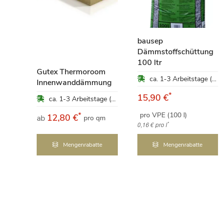
bausep
nf 10
Dämmstoffschüttung
100 ltr
Gutex Thermoroom
ca. 1-3 Arbeitstage (Mo-Fr)
ca. 1-3 Arbeitstage (Mo-Fr)
Innenwanddämmung
*
15,90 €
ca. 1-3 Arbeitstage (Mo-Fr)
pro VPE (100 l)
*
12,80 €
ab
pro qm
*
0,16 €
pro l
Mengenrabatte
Mengenrabatte