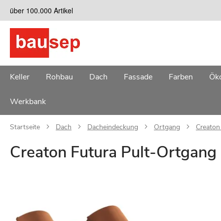
Zum
über 100.000 Artikel
Inhalt
springen
Keller
Rohbau
Dach
Fassade
Farben
Öko
Werkbank
Startseite
Dach
Dacheindeckung
Ortgang
Creaton
Creaton Futura Pult-Ortgang 
Zum
Ende
der