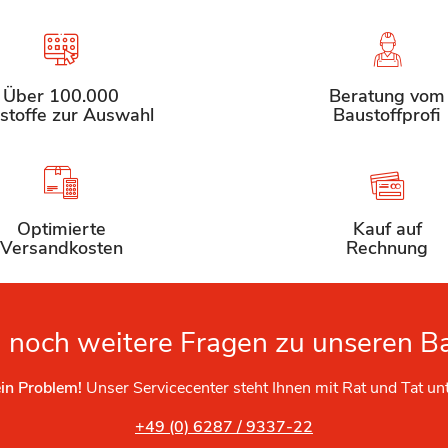
Über 100.000
Beratung vom
stoffe zur Auswahl
Baustoffprofi
Optimierte
Kauf auf
Versandkosten
Rechnung
 noch weitere Fragen zu unseren B
in Problem!
Unser Servicecenter steht Ihnen mit Rat und Tat un
+49 (0) 6287 / 9337-22