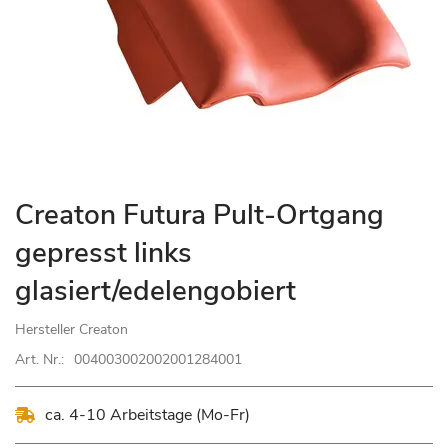
Zum
Creaton Futura Pult-Ortgang
Anfang
gepresst links
der
Bildgalerie
glasiert/edelengobiert
springen
Hersteller
Creaton
Art. Nr.:
004003002002001284001
ca. 4-10 Arbeitstage (Mo-Fr)