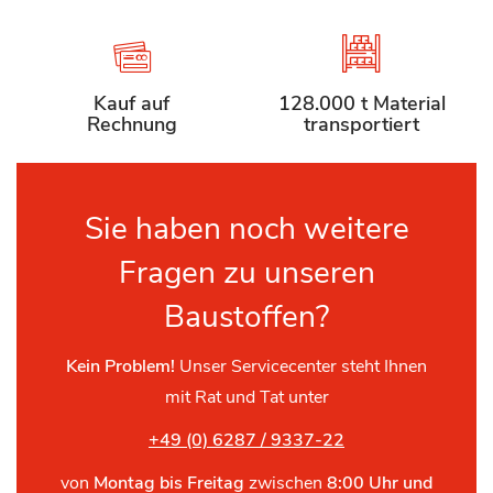
Kauf auf
128.000 t Material
Rechnung
transportiert
Sie haben noch weitere
Fragen zu unseren
Baustoffen?
Kein Problem!
Unser Servicecenter steht Ihnen
mit Rat und Tat unter
+49 (0) 6287 / 9337-22
von
Montag bis Freitag
zwischen
8:00 Uhr und