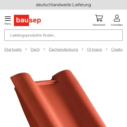
Zum
deutschlandweite Lieferung
Inhalt
springen
Menu
Warenkorb
Anmelden
Startseite
Dach
Dacheindeckung
Ortgang
Creaton 
Zum
Ende
der
Bildgalerie
springen