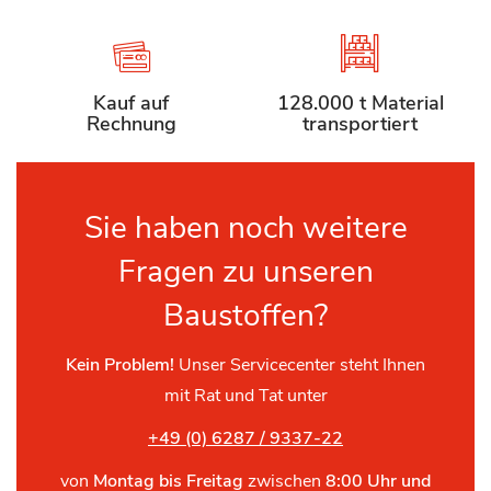
Kauf auf
128.000 t Material
Rechnung
transportiert
Sie haben noch weitere
Fragen zu unseren
Baustoffen?
Kein Problem!
Unser Servicecenter steht Ihnen
mit Rat und Tat unter
+49 (0) 6287 / 9337-22
von
Montag bis Freitag
zwischen
8:00 Uhr und