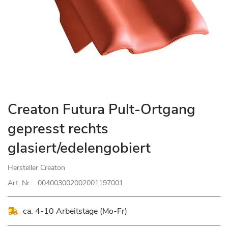
Zum
Creaton Futura Pult-Ortgang
Anfang
gepresst rechts
der
Bildgalerie
glasiert/edelengobiert
springen
Hersteller
Creaton
Art. Nr.:
004003002002001197001
ca. 4-10 Arbeitstage (Mo-Fr)