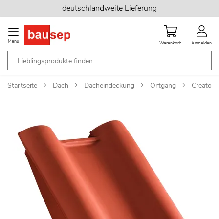
Zum
deutschlandweite Lieferung
Inhalt
springen
Menu
Warenkorb
Anmelden
Startseite
Dach
Dacheindeckung
Ortgang
Creaton 
Zum
Ende
der
Bildgalerie
springen