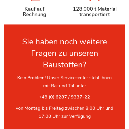
Kauf auf
128.000 t Material
Rechnung
transportiert
Sie haben noch weitere
Fragen zu unseren
Baustoffen?
Kein Problem!
Unser Servicecenter steht Ihnen
mit Rat und Tat unter
+49 (0) 6287 / 9337-22
von
Montag bis Freitag
zwischen
8:00 Uhr und
17:00 Uhr
zur Verfügung