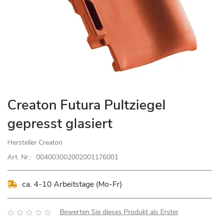
Zum
Creaton Futura Pultziegel
Anfang
gepresst glasiert
der
Bildgalerie
Hersteller
Creaton
springen
Art. Nr.:
004003002002001176001
ca. 4-10 Arbeitstage (Mo-Fr)
Bewertung:
Bewerten Sie dieses Produkt als Erster