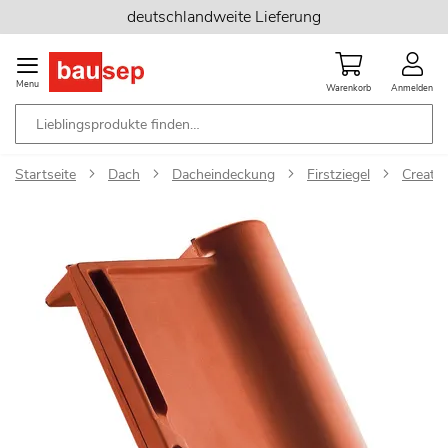
Zum
deutschlandweite Lieferung
Inhalt
springen
Menu
Warenkorb
Anmelden
Startseite
Dach
Dacheindeckung
Firstziegel
Creaton
Zum
Ende
der
Bildgalerie
springen