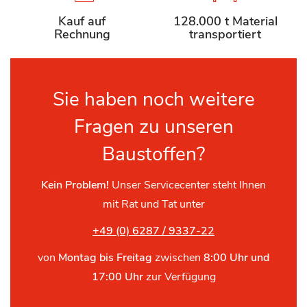
Kauf auf
128.000 t Material
Rechnung
transportiert
Sie haben noch weitere
Fragen zu unseren
Baustoffen?
Kein Problem!
Unser Servicecenter steht Ihnen
mit Rat und Tat unter
+49 (0) 6287 / 9337-22
von
Montag bis Freitag
zwischen
8:00 Uhr und
17:00 Uhr
zur Verfügung