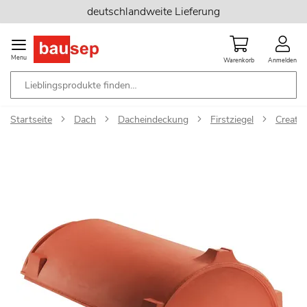
Zum
deutschlandweite Lieferung
Inhalt
springen
Menu
Warenkorb
Anmelden
Startseite
Dach
Dacheindeckung
Firstziegel
Creato
Zum
Ende
der
Bildgalerie
springen