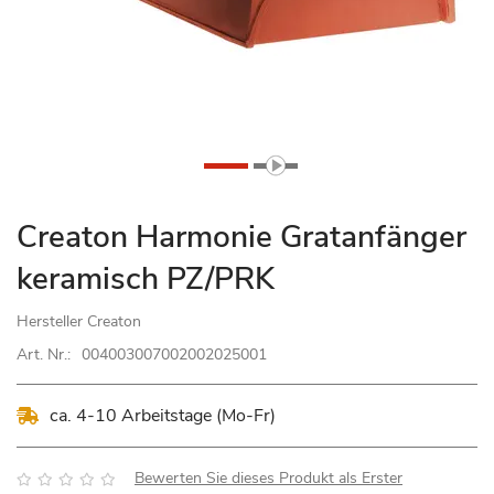
Zum
Creaton Harmonie Gratanfänger
Anfang
keramisch PZ/PRK
der
Bildgalerie
Hersteller
Creaton
springen
Art. Nr.:
004003007002002025001
ca. 4-10 Arbeitstage (Mo-Fr)
Bewertung:
Bewerten Sie dieses Produkt als Erster