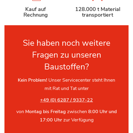
Kauf auf
128.000 t Material
Rechnung
transportiert
Sie haben noch weitere
Fragen zu unseren
Baustoffen?
Kein Problem!
Unser Servicecenter steht Ihnen
mit Rat und Tat unter
+49 (0) 6287 / 9337-22
von
Montag bis Freitag
zwischen
8:00 Uhr und
17:00 Uhr
zur Verfügung