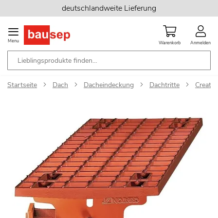
Zum
deutschlandweite Lieferung
Inhalt
springen
Menu
Warenkorb
Anmelden
Startseite
Dach
Dacheindeckung
Dachtritte
Creato
Zum
Ende
der
Bildgalerie
springen