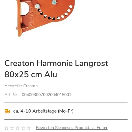
Zum
Creaton Harmonie Langrost
Anfang
80x25 cm Alu
der
Bildgalerie
Hersteller
Creaton
springen
Art. Nr.:
004003007002004015001
ca. 4-10 Arbeitstage (Mo-Fr)
Bewertung:
Bewerten Sie dieses Produkt als Erster