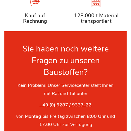
Kauf auf
128.000 t Material
Rechnung
transportiert
Sie haben noch weitere
Fragen zu unseren
Baustoffen?
Kein Problem!
Unser Servicecenter steht Ihnen
mit Rat und Tat unter
+49 (0) 6287 / 9337-22
von
Montag bis Freitag
zwischen
8:00 Uhr und
17:00 Uhr
zur Verfügung