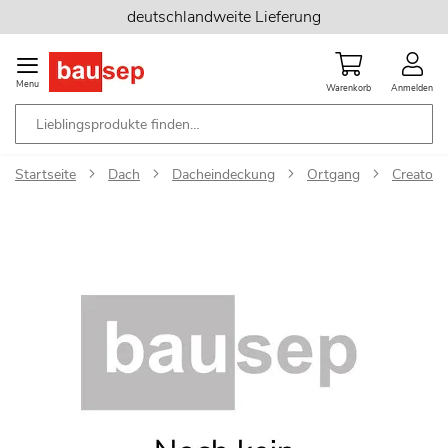
Zum
deutschlandweite Lieferung
Inhalt
springen
Menu
Warenkorb
Anmelden
Startseite
Dach
Dacheindeckung
Ortgang
Creaton 
Zum
Ende
der
Bildgalerie
springen