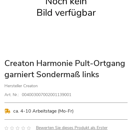
Zum
Creaton Harmonie Pult-Ortgang
Anfang
garniert Sondermaß links
der
Bildgalerie
Hersteller
Creaton
springen
Art. Nr.:
004003007002001139001
ca. 4-10 Arbeitstage (Mo-Fr)
Bewertung:
Bewerten Sie dieses Produkt als Erster