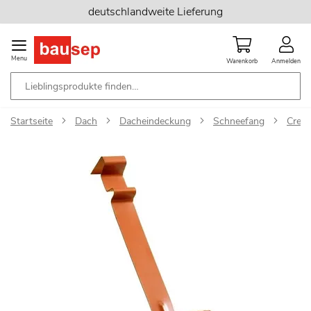
Zum
deutschlandweite Lieferung
Inhalt
springen
Menu
Warenkorb
Anmelden
Startseite
Dach
Dacheindeckung
Schneefang
Creat
Zum
Ende
der
Bildgalerie
springen