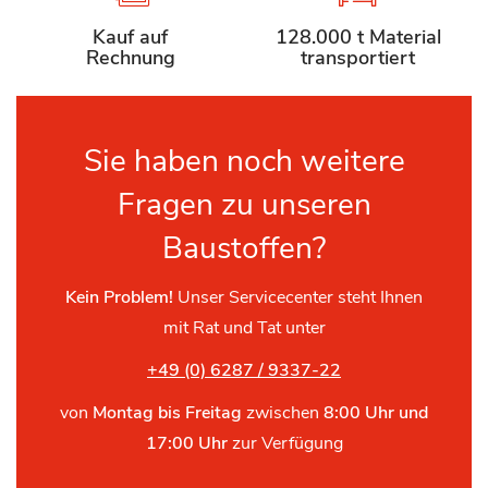
Kauf auf
128.000 t Material
Rechnung
transportiert
Sie haben noch weitere
Fragen zu unseren
Baustoffen?
Kein Problem!
Unser Servicecenter steht Ihnen
mit Rat und Tat unter
+49 (0) 6287 / 9337-22
von
Montag bis Freitag
zwischen
8:00 Uhr und
17:00 Uhr
zur Verfügung