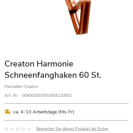
Zum
Creaton Harmonie
Anfang
Schneenfanghaken 60 St.
der
Bildgalerie
Hersteller
Creaton
springen
Art. Nr.:
004003007002004120001
ca. 4-10 Arbeitstage (Mo-Fr)
Bewertung:
Bewerten Sie dieses Produkt als Erster