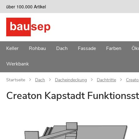
Zum
über 100.000 Artikel
Inhalt
springen
Keller
Rohbau
Dach
Fassade
Farben
Öko
Werkbank
Startseite
Dach
Dacheindeckung
Dachtritte
Creato
Creaton Kapstadt Funktionsst
Zum
Ende
der