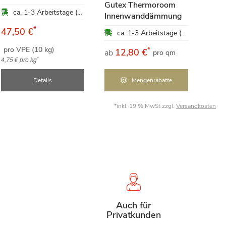
Gutex Thermoroom
bege
ca. 1-3 Arbeitstage (Mo-Fr)
Innenwanddämmung
Dac
*
47,50 €
ca. 1-3 Arbeitstage (Mo-Fr)
pro VPE (10 kg)
*
12,80 €
1
ab
ab
pro qm
*
4,75 €
pro kg
Details
Mengenrabatte
*inkl. 19 % MwSt zzgl.
Versandkosten
Auch für
Privatkunden