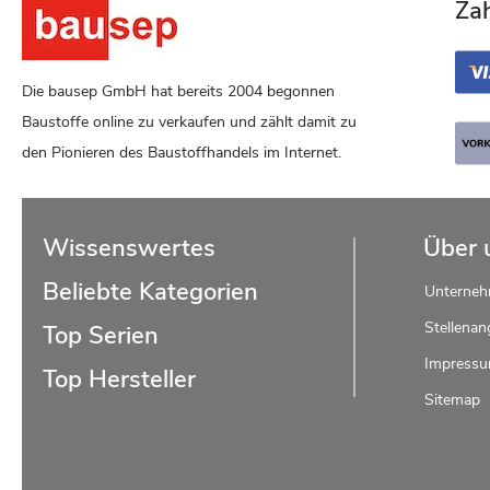
Za
Die bausep GmbH hat bereits 2004 begonnen
Baustoffe online zu verkaufen und zählt damit zu
den Pionieren des Baustoffhandels im Internet.
Wissenswertes
Über 
Beliebte Kategorien
Unterne
Stellenan
Top Serien
Impress
Top Hersteller
Sitemap