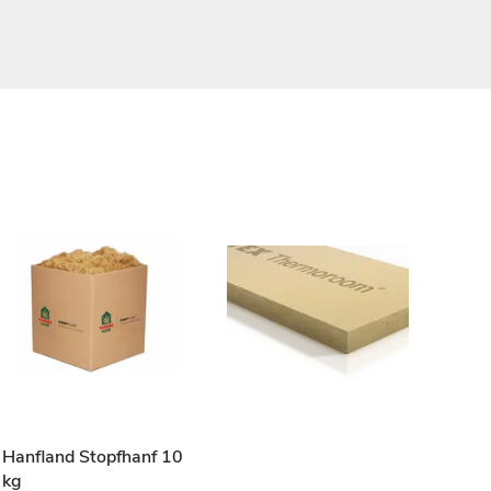
Hanfland Stopfhanf 10
Top 
kg