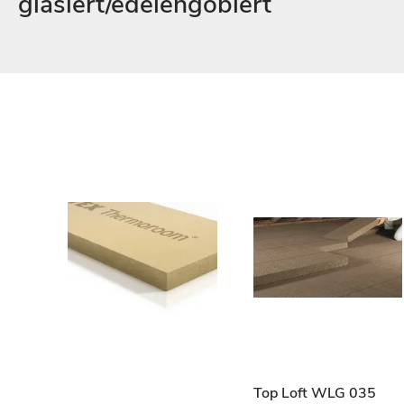
glasiert/edelengobiert
nf 10
Top Loft WLG 035