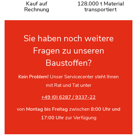
Kauf auf
128.000 t Material
Rechnung
transportiert
Sie haben noch weitere
Fragen zu unseren
Baustoffen?
Kein Problem!
Unser Servicecenter steht Ihnen
mit Rat und Tat unter
+49 (0) 6287 / 9337-22
von
Montag bis Freitag
zwischen
8:00 Uhr und
17:00 Uhr
zur Verfügung