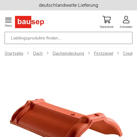
Zum
deutschlandweite Lieferung
Inhalt
springen
Menu
Warenkorb
Anmelden
Startseite
Dach
Dacheindeckung
Firstziegel
Creaton
Zum
Ende
der
Bildgalerie
springen