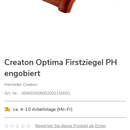
Zum
Creaton Optima Firstziegel PH
Anfang
engobiert
der
Bildgalerie
Hersteller
Creaton
springen
Art. Nr.:
004003008002002150001
ca. 4-10 Arbeitstage (Mo-Fr)
Bewertung:
Bewerten Sie dieses Produkt als Erster