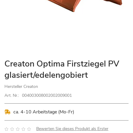
Zum
Creaton Optima Firstziegel PV
Anfang
glasiert/edelengobiert
der
Bildgalerie
Hersteller
Creaton
springen
Art. Nr.:
004003008002002009001
ca. 4-10 Arbeitstage (Mo-Fr)
Bewertung:
Bewerten Sie dieses Produkt als Erster