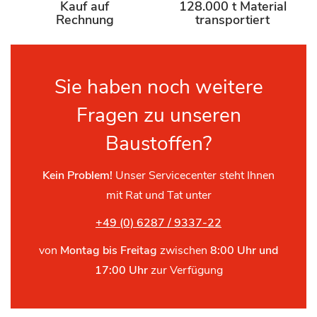
Kauf auf
128.000 t Material
Rechnung
transportiert
Sie haben noch weitere
Fragen zu unseren
Baustoffen?
Kein Problem!
Unser Servicecenter steht Ihnen
mit Rat und Tat unter
+49 (0) 6287 / 9337-22
von
Montag bis Freitag
zwischen
8:00 Uhr und
17:00 Uhr
zur Verfügung