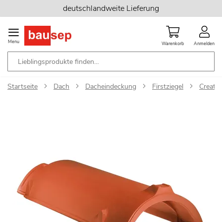
Zum
deutschlandweite Lieferung
Inhalt
springen
Menu
Warenkorb
Anmelden
Startseite
Dach
Dacheindeckung
Firstziegel
Creaton
Zum
Ende
der
Bildgalerie
springen