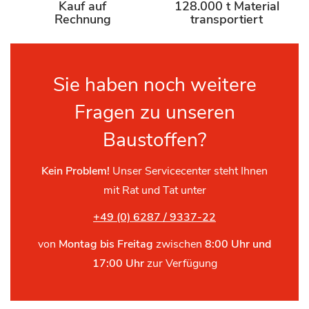
Kauf auf
128.000 t Material
Rechnung
transportiert
Sie haben noch weitere
Fragen zu unseren
Baustoffen?
Kein Problem!
Unser Servicecenter steht Ihnen
mit Rat und Tat unter
+49 (0) 6287 / 9337-22
von
Montag bis Freitag
zwischen
8:00 Uhr und
17:00 Uhr
zur Verfügung