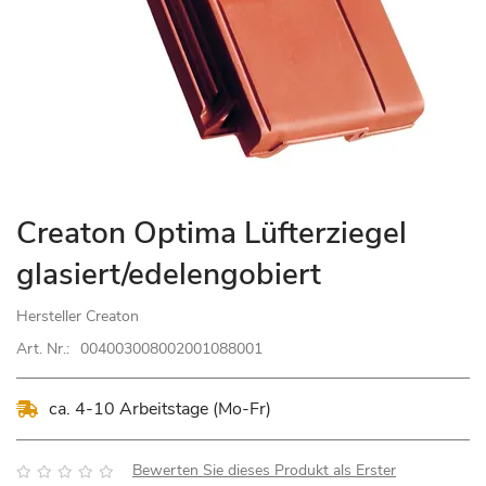
Zum
Creaton Optima Lüfterziegel
Anfang
glasiert/edelengobiert
der
Bildgalerie
Hersteller
Creaton
springen
Art. Nr.:
004003008002001088001
ca. 4-10 Arbeitstage (Mo-Fr)
Bewertung:
Bewerten Sie dieses Produkt als Erster