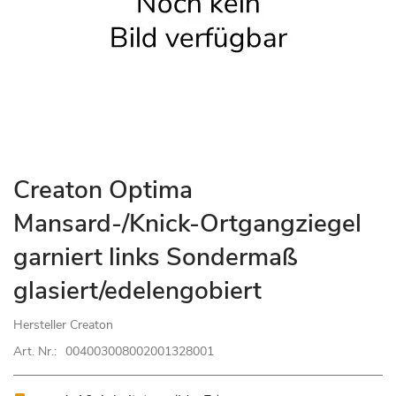
Zum
Creaton Optima
Anfang
Mansard-/Knick-Ortgangziegel
der
Bildgalerie
garniert links Sondermaß
springen
glasiert/edelengobiert
Hersteller
Creaton
Art. Nr.:
004003008002001328001