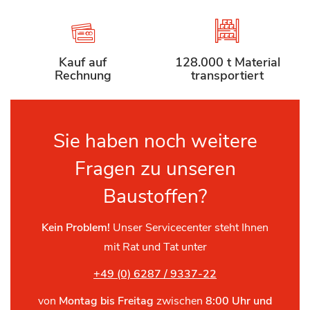
Kauf auf
128.000 t Material
Rechnung
transportiert
Sie haben noch weitere
Fragen zu unseren
Baustoffen?
Kein Problem!
Unser Servicecenter steht Ihnen
mit Rat und Tat unter
+49 (0) 6287 / 9337-22
von
Montag bis Freitag
zwischen
8:00 Uhr und