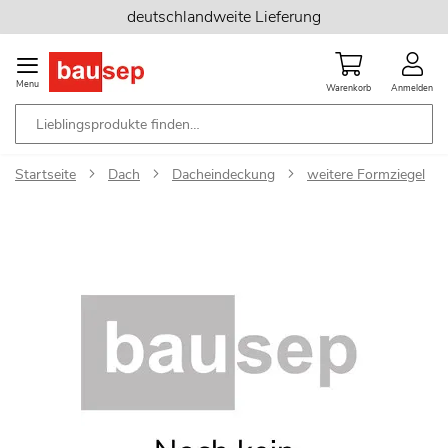
Zum
deutschlandweite Lieferung
Inhalt
springen
Menu
Warenkorb
Anmelden
Startseite
Dach
Dacheindeckung
weitere Formziegel
Zum
Ende
der
Bildgalerie
springen