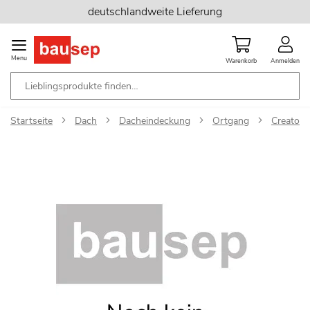
Zum
deutschlandweite Lieferung
Inhalt
springen
Menu
Warenkorb
Anmelden
Startseite
Dach
Dacheindeckung
Ortgang
Creaton 
Zum
Ende
der
Bildgalerie
springen