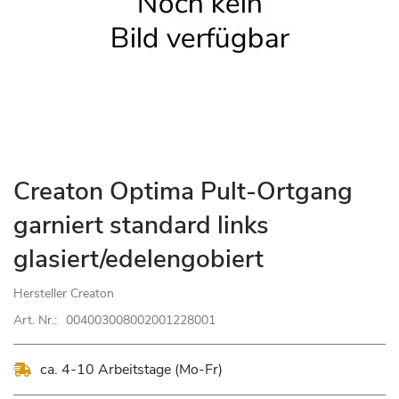
Zum
Creaton Optima Pult-Ortgang
Anfang
garniert standard links
der
Bildgalerie
glasiert/edelengobiert
springen
Hersteller
Creaton
Art. Nr.:
004003008002001228001
ca. 4-10 Arbeitstage (Mo-Fr)