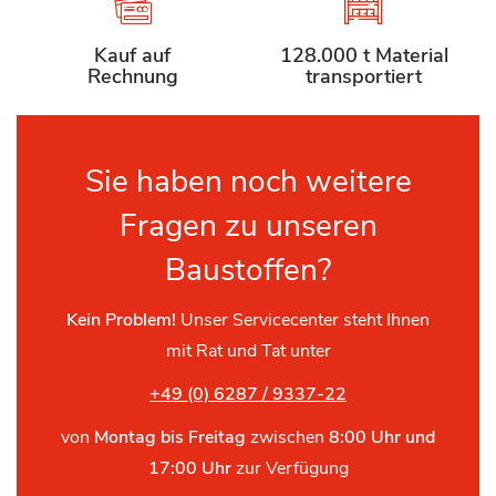
Kauf auf
128.000 t Material
Rechnung
transportiert
Sie haben noch weitere
Fragen zu unseren
Baustoffen?
Kein Problem!
Unser Servicecenter steht Ihnen
mit Rat und Tat unter
+49 (0) 6287 / 9337-22
von
Montag bis Freitag
zwischen
8:00 Uhr und
17:00 Uhr
zur Verfügung