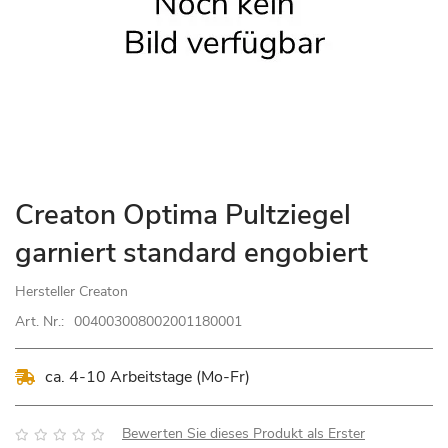
Zum
Creaton Optima Pultziegel
Anfang
garniert standard engobiert
der
Bildgalerie
Hersteller
Creaton
springen
Art. Nr.:
004003008002001180001
ca. 4-10 Arbeitstage (Mo-Fr)
Bewertung:
Bewerten Sie dieses Produkt als Erster