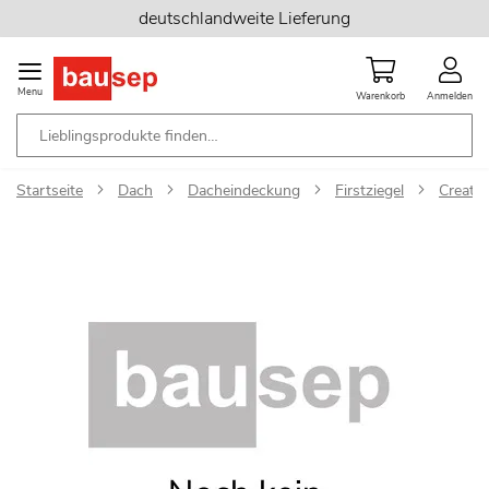
Zum
deutschlandweite Lieferung
Inhalt
springen
Menu
Warenkorb
Anmelden
Startseite
Dach
Dacheindeckung
Firstziegel
Creaton
Zum
Ende
der
Bildgalerie
springen