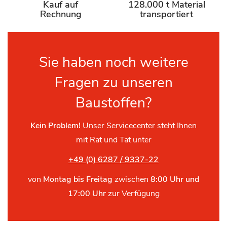
Kauf auf
128.000 t Material
Rechnung
transportiert
Sie haben noch weitere
Fragen zu unseren
Baustoffen?
Kein Problem!
Unser Servicecenter steht Ihnen
mit Rat und Tat unter
+49 (0) 6287 / 9337-22
von
Montag bis Freitag
zwischen
8:00 Uhr und
17:00 Uhr
zur Verfügung