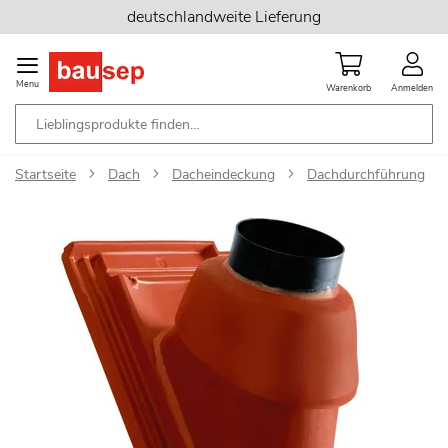
Zum
deutschlandweite Lieferung
Inhalt
springen
Menu
Warenkorb
Anmelden
Startseite
Dach
Dacheindeckung
Dachdurchführung
Zum
Ende
der
Bildgalerie
springen