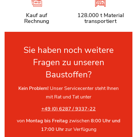
Kauf auf
128.000 t Material
Rechnung
transportiert
Sie haben noch weitere
Fragen zu unseren
Baustoffen?
Kein Problem!
Unser Servicecenter steht Ihnen
mit Rat und Tat unter
+49 (0) 6287 / 9337-22
von
Montag bis Freitag
zwischen
8:00 Uhr und
17:00 Uhr
zur Verfügung