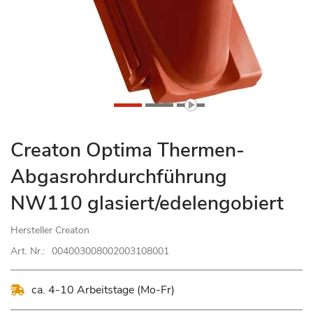
Zum
Creaton Optima Thermen-
Anfang
Abgasrohrdurchführung
der
Bildgalerie
NW110 glasiert/edelengobiert
springen
Hersteller
Creaton
Art. Nr.:
004003008002003108001
ca. 4-10 Arbeitstage (Mo-Fr)